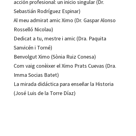
acción profesional: un inicio singular (Dr.
Sebastián Rodríguez Espinar)
Al meu admirat amic Ximo (Dr. Gaspar Alonso
Rosselló Nicolau)
Dedicat a tu, mestre i amic (Dra. Paquita
Sanvicén i Torné)
Benvolgut Ximo (Sònia Ruiz Conesa)
Com vaig conèixer el Ximo Prats Cuevas (Dra.
Imma Socias Batet)
La mirada didáctica para enseñar la Historia
(José Luis de la Torre Díaz)
Concepción Fuentes Moreno; Ilaria Bellatti; Lydia Sánchez Gómez; Pedro
Miralles Martínez
9788419506962