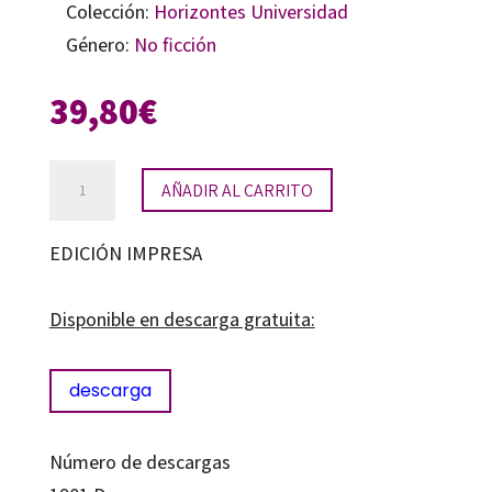
Colección:
Horizontes Universidad
Género:
No ficción
39,80
€
Las
AÑADIR AL CARRITO
ciencias
sociales
EDICIÓN IMPRESA
y
su
Disponible en descarga gratuita:
didáctica:
pensamiento
descarga
histórico
y
Número de descargas
educación