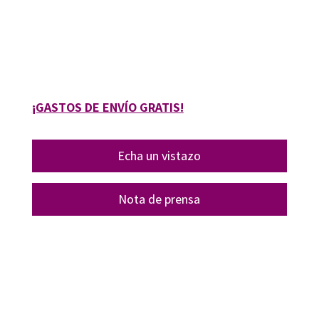
9788419690494
09542-0
09542-1
¡GASTOS DE ENVÍO GRATIS!
Echa un vistazo
Nota de prensa