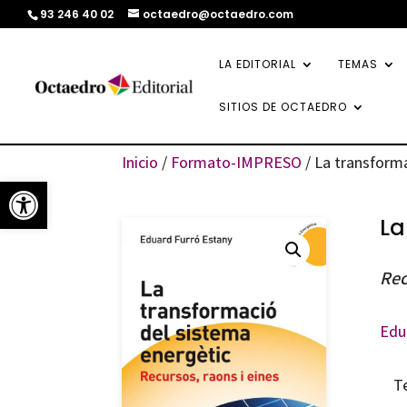
93 246 40 02
octaedro@octaedro.com
LA EDITORIAL
TEMAS
SITIOS DE OCTAEDRO
Inicio
/
Formato-IMPRESO
/ La transform
Abrir barra de herramientas
La
Rec
Edu
T