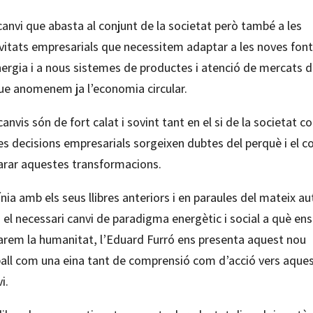
anvi que abasta al conjunt de la societat però també a les
ivitats empresarials que necessitem adaptar a les noves fon
nergia i a nous sistemes de productes i atenció de mercats d
que anomenem ja l’economia circular.
canvis són de fort calat i sovint tant en el si de la societat c
es decisions empresarials sorgeixen dubtes del perquè i el 
arar aquestes transformacions.
ínia amb els seus llibres anteriors i en paraules del mateix au
 el necessari canvi de paradigma energètic i social a què ens
arem la humanitat, l’Eduard Furró ens presenta aquest nou
ball com una eina tant de comprensió com d’acció vers aque
i.