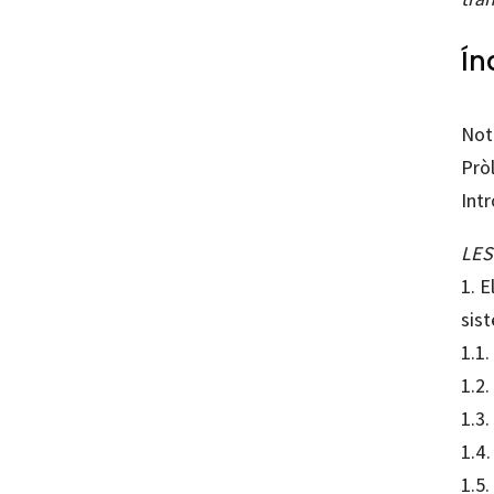
Ín
Not
Prò
Int
LES
1. E
sis
1.1.
1.2.
1.3
1.4.
1.5