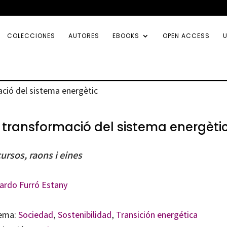
COLECCIONES
AUTORES
EBOOKS
OPEN ACCESS
U
ació del sistema energètic
 transformació del sistema energèti
ursos, raons i eines
ardo Furró Estany
ema:
Sociedad
,
Sostenibilidad
,
Transición energética