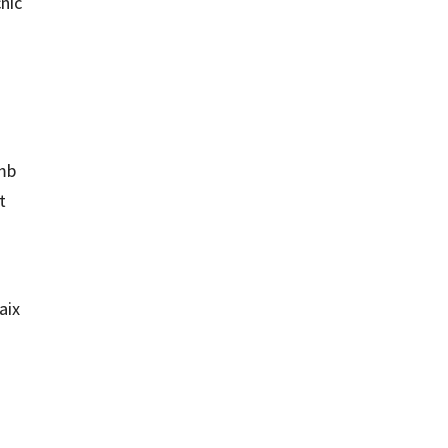
cnic
amb
t
aix