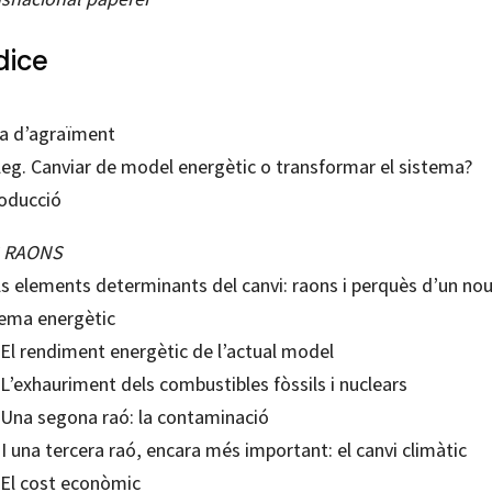
dice
a d’agraïment
leg. Canviar de model energètic o transformar el sistema?
roducció
 RAONS
ls elements determinants del canvi: raons i perquès d’un no
tema energètic
 El rendiment energètic de l’actual model
 L’exhauriment dels combustibles fòssils i nuclears
. Una segona raó: la contaminació
 I una tercera raó, encara més important: el canvi climàtic
. El cost econòmic