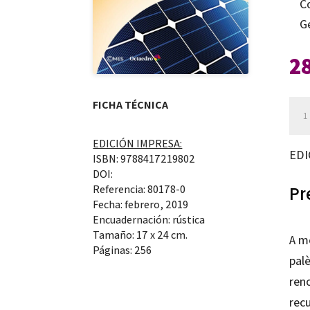
C
G
2
FICHA TÉCNICA
La
tra
EDICIÓN IMPRESA:
del
EDI
ISBN: 9788417219802
sis
DOI:
ene
Referencia: 80178-0
Pr
Fecha: febrero, 2019
can
Encuadernación: rústica
Tamaño: 17 x 24 cm.
A m
Páginas: 256
palè
ren
recu