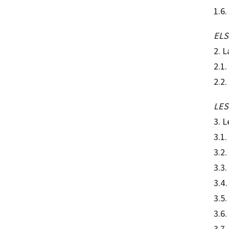
1.6
ELS
2. L
2.1.
2.2.
LES
3. L
3.1.
3.2
3.3
3.4.
3.5.
3.6.
3.7