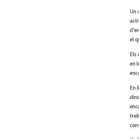
Un c
act
d’e
el 
Els 
en l
enc
En l
dins
enc
tre
canv