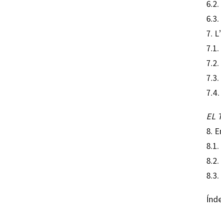
6.2
6.3.
7. 
7.1
7.2
7.3.
7.4.
EL 
8. E
8.1.
8.2.
8.3.
Índe