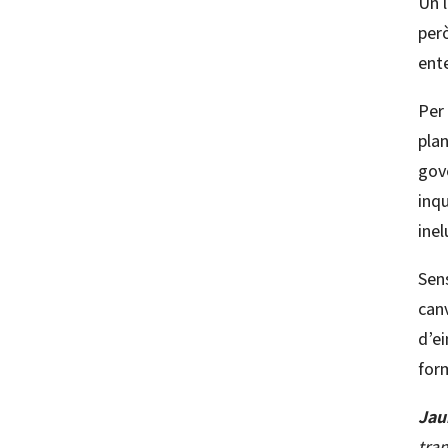
Un l
per
ent
Per 
pla
gov
inqu
inel
Sen
canv
d’e
for
Jau
tra