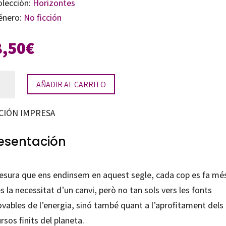
olección:
Horizontes
énero:
No ficción
8,50
€
AÑADIR AL CARRITO
nsformació
CIÓN IMPRESA
tema
rgètic
esentación
tidad
esura que ens endinsem en aquest segle, cada cop es fa mé
s la necessitat d’un canvi, però no tan sols vers les fonts
ovables de l’energia, sinó també quant a l’aprofitament dels
rsos finits del planeta.