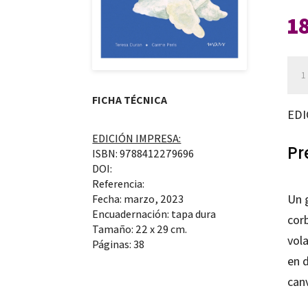
1
La
llun
FICHA TÉCNICA
i
EDI
jo
EDICIÓN IMPRESA:
can
Pr
ISBN: 9788412279696
DOI:
Referencia:
Un g
Fecha: marzo, 2023
Encuadernación: tapa dura
corb
Tamaño: 22 x 29 cm.
vola
Páginas: 38
en d
can