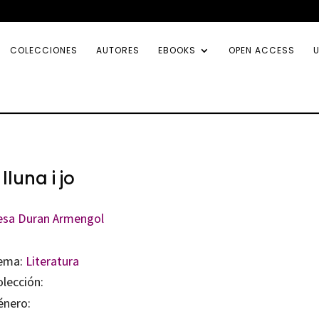
COLECCIONES
AUTORES
EBOOKS
OPEN ACCESS
U
 lluna i jo
esa Duran Armengol
ema:
Literatura
olección:
énero: