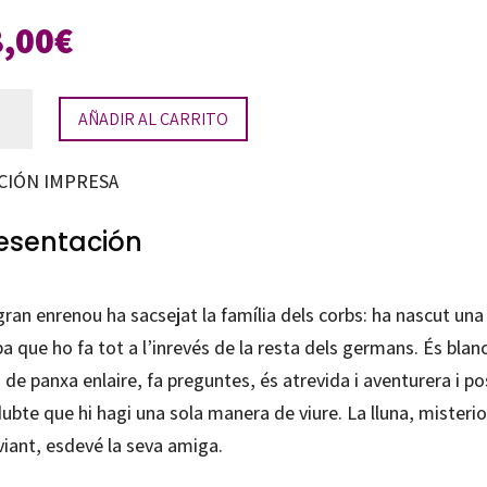
8,00
€
AÑADIR AL CARRITO
a
CIÓN IMPRESA
tidad
esentación
ran enrenou ha sacsejat la família dels corbs: ha nascut una
a que ho fa tot a l’inrevés de la resta dels germans. És blan
 de panxa enlaire, fa preguntes, és atrevida i aventurera i p
ubte que hi hagi una sola manera de viure. La lluna, misterio
viant, esdevé la seva amiga.