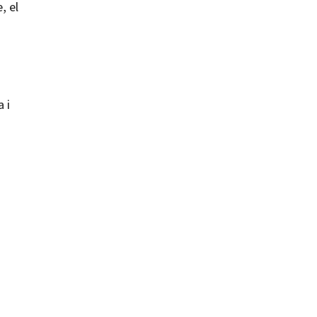
, el
a i