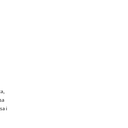
ca,
osa
sa i