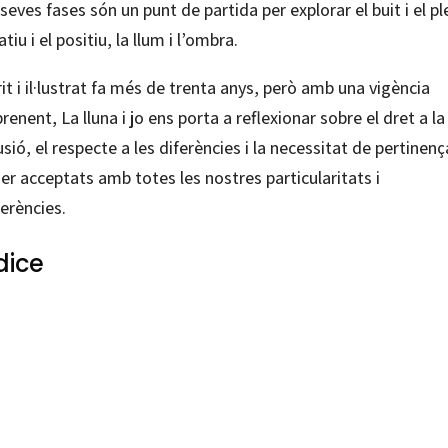
seves fases són un punt de partida per explorar el buit i el ple
tiu i el positiu, la llum i l’ombra.
it i il·lustrat fa més de trenta anys, però amb una vigència
renent, La lluna i jo ens porta a reflexionar sobre el dret a la
usió, el respecte a les diferències i la necessitat de pertinenç
er acceptats amb totes les nostres particularitats i
erències.
dice
 Duran
12279696