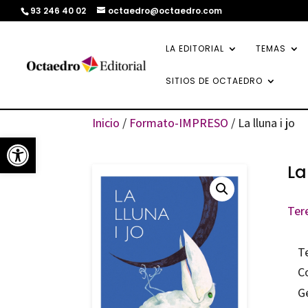
93 246 40 02
octaedro@octaedro.com
LA EDITORIAL
TEMAS
SITIOS DE OCTAEDRO
Inicio
/
Formato-IMPRESO
/ La lluna i jo
Abrir barra de herramientas
La
Ter
T
C
G