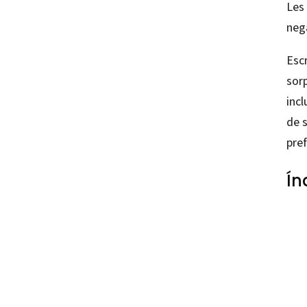
Les 
nega
Escr
sorp
incl
de s
pref
Ín
Teresa
97884