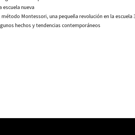
La escuela nueva
El método Montessori, una pequeña revolución en la escuela 
Algunos hechos y tendencias contemporáneos
 González-Agàpito
80636001
0