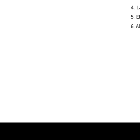
4. 
5. 
6. 
Josep
97884
10508-