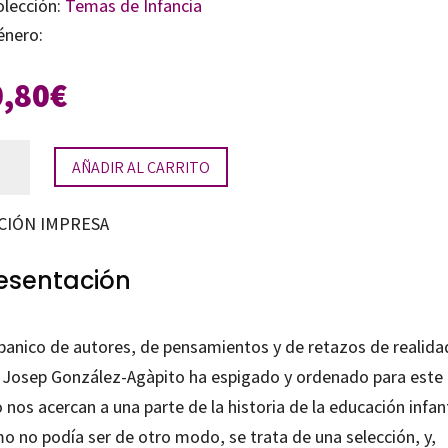
olección:
Temas de Infancia
énero:
0,80
€
AÑADIR AL CARRITO
cación
ntil
CIÓN IMPRESA
tidad
esentación
abanico de autores, de pensamientos y de retazos de realida
 Josep González-Agàpito ha espigado y ordenado para este
o nos acercan a una parte de la historia de la educación infant
o no podía ser de otro modo, se trata de una selección, y,