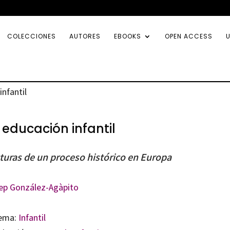
COLECCIONES
AUTORES
EBOOKS
OPEN ACCESS
U
infantil
 educación infantil
turas de un proceso histórico en Europa
ep González-Agàpito
ema:
Infantil