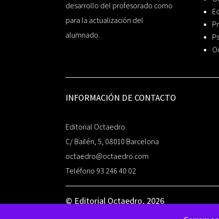
desarrollo del profesorado como
Ed
para la actualización del
Pr
alumnado.
Ps
O
INFORMACIÓN DE CONTACTO
Editorial Octaedro
C/ Bailén, 5, 08010 Barcelona
octaedro@octaedro.com
Teléfono 93 246 40 02
© Editorial Octaedro, 2026