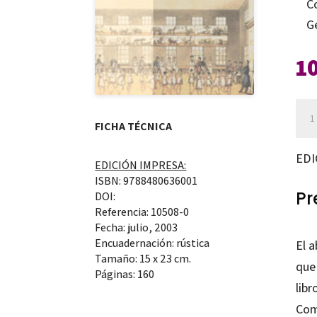
C
G
1
La
FICHA TÉCNICA
edu
infa
EDI
EDICIÓN IMPRESA:
can
ISBN: 9788480636001
Pr
DOI:
Referencia: 10508-0
Fecha: julio, 2003
Encuadernación: rústica
El 
Tamaño: 15 x 23 cm.
que
Páginas: 160
libr
Com