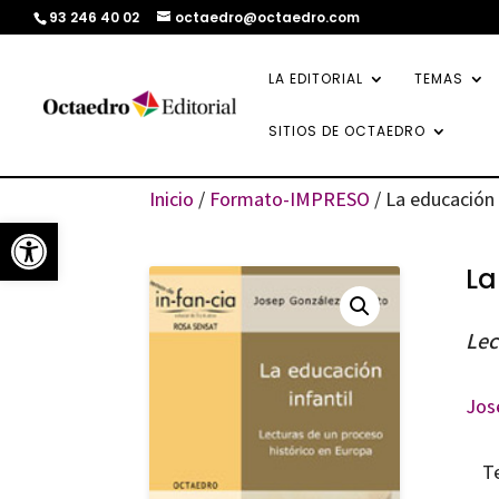
93 246 40 02
octaedro@octaedro.com
LA EDITORIAL
TEMAS
SITIOS DE OCTAEDRO
Inicio
/
Formato-IMPRESO
/ La educación 
Abrir barra de herramientas
La
Lec
Jos
T