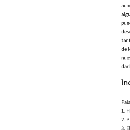
aun
alg
pue
des
tant
de 
nue
darl
Ín
Pal
1. H
2. 
3. E