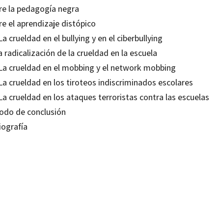
re la pedagogía negra
e el aprendizaje distópico
La crueldad en el bullying y en el ciberbullying
a radicalización de la crueldad en la escuela
 La crueldad en el mobbing y el network mobbing
La crueldad en los tiroteos indiscriminados escolares
La crueldad en los ataques terroristas contra las escuelas
odo de conclusión
iografía
edroza Flores
18615092
18615108
-0