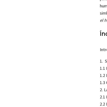
humi
simb
el 
Ín
Int
1. S
1.1
1.2
1.3 
2. L
2.1 
2.2 