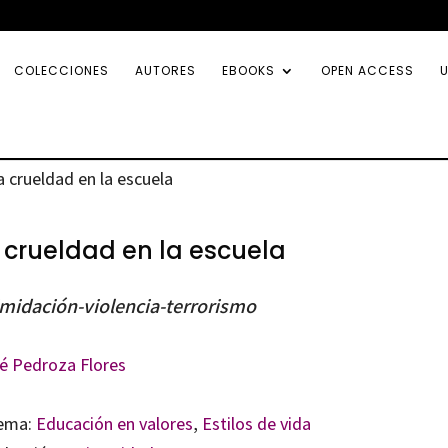
COLECCIONES
AUTORES
EBOOKS
OPEN ACCESS
U
a crueldad en la escuela
 crueldad en la escuela
imidación-violencia-terrorismo
é Pedroza Flores
ema:
Educación en valores
,
Estilos de vida