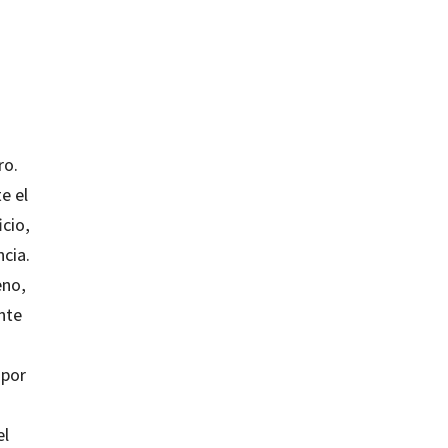
ro.
e el
cio,
ncia.
eno,
nte
 por
el