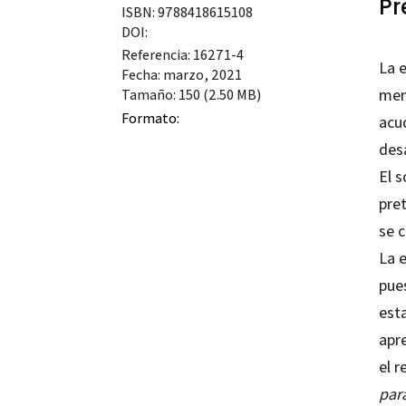
Pr
ISBN: 9788418615108
DOI:
Referencia: 16271-4
La 
Fecha: marzo, 2021
men
Tamaño: 150 (2.50 MB)
Formato:
acu
desa
El s
pre
se c
La e
pue
est
apr
el 
par