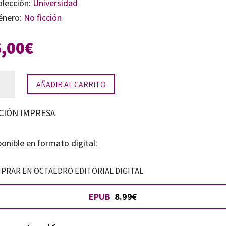
olección:
Universidad
énero:
No ficción
6,00
€
AÑADIR AL CARRITO
eldad
CIÓN IMPRESA
uela
onible en formato digital:
tidad
PRAR EN OCTAEDRO EDITORIAL DIGITAL
EPUB
8.99€