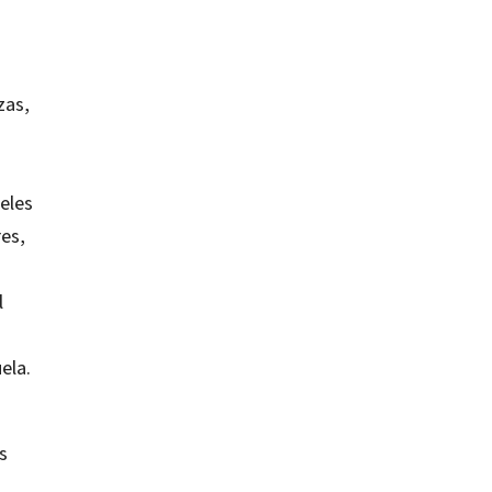
zas,
ueles
es,
l
ela.
s