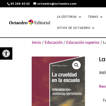
93 246 40 02
octaedro@octaedro.com
LA EDITORIAL
TEMAS
SITIOS DE OCTAEDRO
Inicio
/
Educación
/
Educación superior
/ L
Abrir barra de herramientas
La
Int
Ren
T