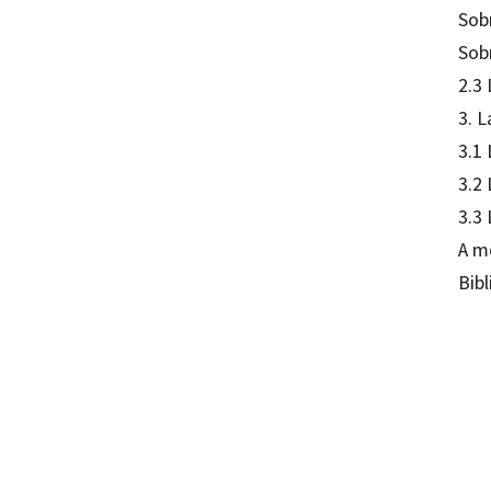
Sob
Sobr
2.3 
3. L
3.1
3.2 
3.3 
A m
Bibl
René P
97884
97884
16271