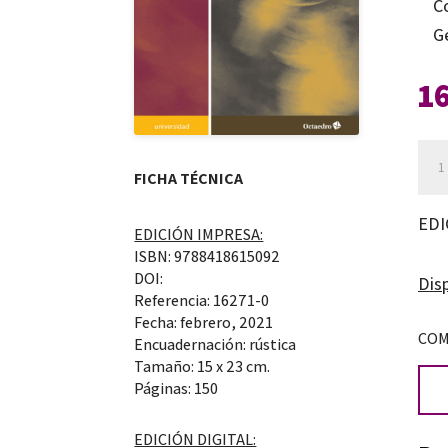
C
G
1
La
FICHA TÉCNICA
cru
en
EDI
EDICIÓN IMPRESA:
la
ISBN: 9788418615092
esc
DOI:
Disp
Referencia: 16271-0
can
Fecha: febrero, 2021
COM
Encuadernación: rústica
Tamaño: 15 x 23 cm.
Páginas: 150
EDICIÓN DIGITAL: