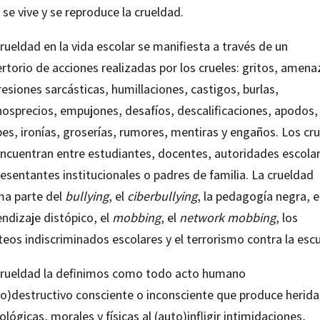
 se vive y se reproduce la crueldad.
rueldad en la vida escolar se manifiesta a través de un
rtorio de acciones realizadas por los crueles: gritos, amena
esiones sarcásticas, humillaciones, castigos, burlas,
osprecios, empujones, desafíos, descalificaciones, apodos,
es, ironías, groserías, rumores, mentiras y engaños. Los cr
encuentran entre estudiantes, docentes, autoridades escolar
esentantes institucionales o padres de familia. La crueldad
ma parte del
bullying
, el
ciberbullying
, la pedagogía negra, e
ndizaje distópico, el
mobbing
, el
network mobbing
, los
teos indiscriminados escolares y el terrorismo contra la escu
crueldad la definimos como todo acto humano
to)destructivo consciente o inconsciente que produce herida
ológicas, morales y físicas al (auto)infligir intimidaciones,