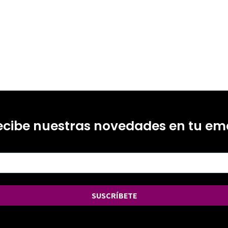
-4
ecibe nuestras novedades en tu ema
SUSCRÍBETE