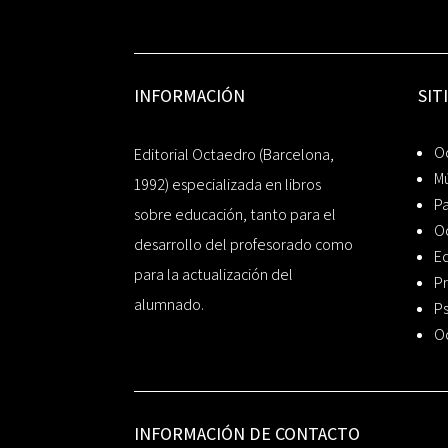
INFORMACIÓN
SIT
Oc
Editorial Octaedro (Barcelona,
Mú
1992) especializada en libros
P
sobre educación, tanto para el
O
desarrollo del profesorado como
Ed
para la actualización del
Pr
alumnado.
Ps
O
INFORMACIÓN DE CONTACTO