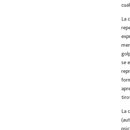
cual
La c
repe
expr
men
golp
se 
repr
for
apre
tiro
La 
(au
psic