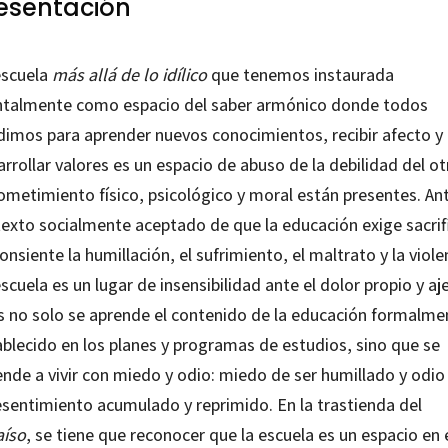
esentación
escuela
más allá de lo idílico
que tenemos instaurada
talmente como espacio del saber armónico donde todos
dimos para aprender nuevos conocimientos, recibir afecto y
rrollar valores es un espacio de abuso de la debilidad del ot
ometimiento físico, psicológico y moral están presentes. Ant
texto socialmente aceptado de que la educación exige sacrifi
onsiente la humillación, el sufrimiento, el maltrato y la viole
scuela es un lugar de insensibilidad ante el dolor propio y aj
s no solo se aprende el contenido de la educación formalme
ablecido en los planes y programas de estudios, sino que se
ende a vivir con miedo y odio: miedo de ser humillado y odio
resentimiento acumulado y reprimido. En la trastienda del
aíso
, se tiene que reconocer que la escuela es un espacio en 