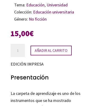
Tema:
Educación
,
Universidad
Colección:
Educación universitaria
Género:
No ficción
15,00
€
La
AÑADIR AL CARRITO
carpeta
de
EDICIÓN IMPRESA
aprendizaje
del
Presentación
alumnado
universitario
La carpeta de aprendizaje es uno de los
cantidad
instrumentos que se ha mostrado