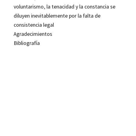
voluntarismo, la tenacidad y la constancia se
diluyen inevitablemente por la falta de
consistencia legal
Agradecimientos
Bibliografía
Jaume Centelles
9788480638241
9788418615566
9788499215679
10558-0
10558-4
10558-1