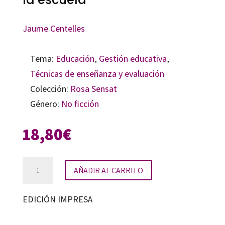
Jaume Centelles
Tema:
Educación
,
Gestión educativa
,
Técnicas de enseñanza y evaluación
Colección:
Rosa Sensat
Género:
No ficción
18,80
€
La
AÑADIR AL CARRITO
biblioteca,
el
EDICIÓN IMPRESA
corazón
de