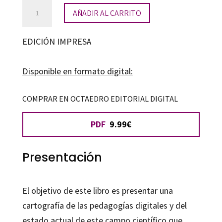
Investigación
AÑADIR AL CARRITO
en
pedagogías
EDICIÓN IMPRESA
digitales:
conectadas,
Disponible en formato digital:
colaborativas,
gamificadas
COMPRAR EN OCTAEDRO EDITORIAL DIGITAL
y
PDF
9.99€
flexibles
cantidad
Presentación
El objetivo de este libro es presentar una
cartografía de las pedagogías digitales y del
estado actual de este campo científico que