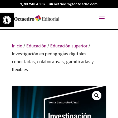
93 246 40 02
octaedro@octaedro.com
Abrir barra de herramientas
Inicio
/
Educación
/
Educación superior
/
Investigación en pedagogías digitales:
conectadas, colaborativas, gamificadas y
flexibles