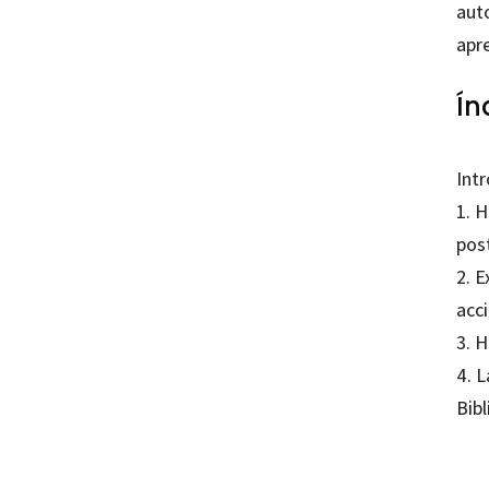
aut
apr
Ín
Int
1. H
post
2. E
acc
3. H
4. L
Bibl
René P