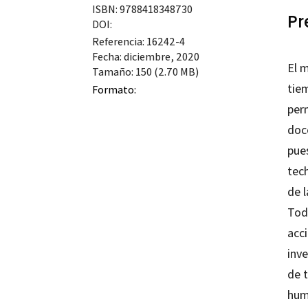
ISBN: 9788418348730
Pr
DOI:
Referencia: 16242-4
Fecha: diciembre, 2020
El 
Tamaño: 150 (2.70 MB)
tiem
Formato:
perm
doc
pues
tec
de l
Tod
acci
inve
de 
hum