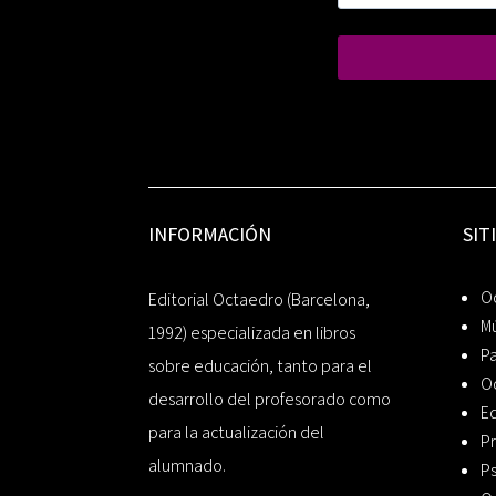
INFORMACIÓN
SIT
Oc
Editorial Octaedro (Barcelona,
Mú
1992) especializada en libros
P
sobre educación, tanto para el
O
desarrollo del profesorado como
Ed
para la actualización del
Pr
alumnado.
Ps