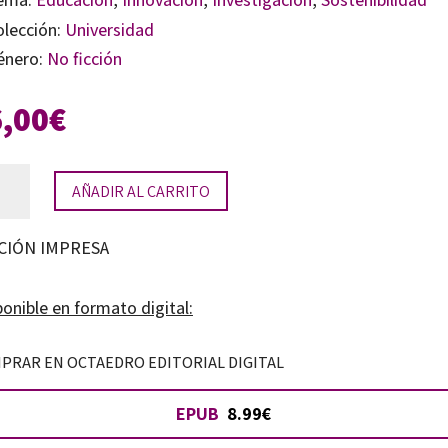
olección:
Universidad
énero:
No ficción
6,00
€
stigación-
AÑADIR AL CARRITO
ión
CIÓN IMPRESA
logía
onible en formato digital:
endizaje
PRAR EN OCTAEDRO EDITORIAL DIGITAL
tidad
EPUB
8.99€