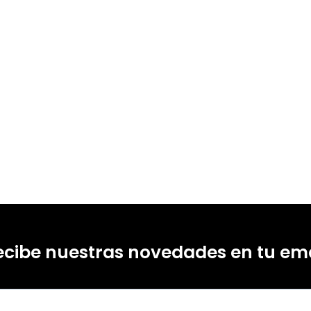
18348709
18348730
-0
-4
ecibe nuestras novedades en tu ema