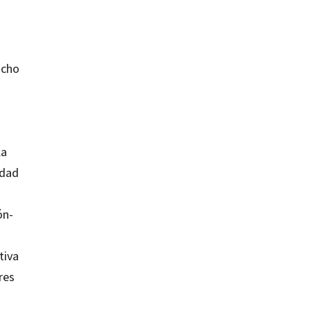
ucho
la
idad
ón-
tiva
res