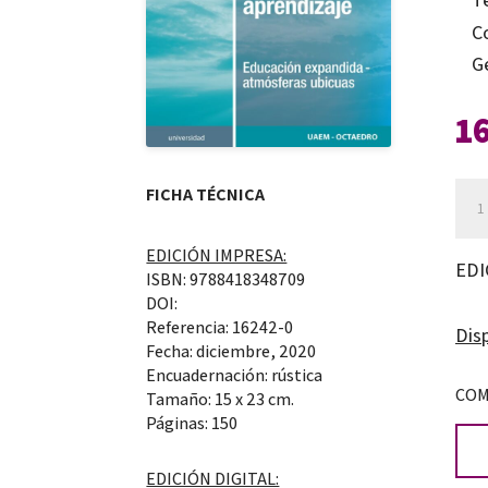
C
G
1
Inve
FICHA TÉCNICA
acc
EDICIÓN IMPRESA:
de
EDI
ISBN: 9788418348709
la
DOI:
eco
Referencia: 16242-0
Disp
Fecha: diciembre, 2020
del
Encuadernación: rústica
apr
COM
Tamaño: 15 x 23 cm.
can
Páginas: 150
EDICIÓN DIGITAL: