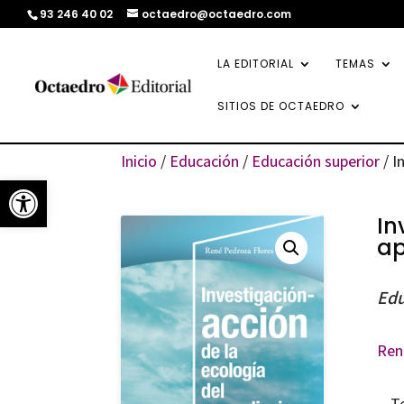
93 246 40 02
octaedro@octaedro.com
LA EDITORIAL
TEMAS
SITIOS DE OCTAEDRO
Inicio
/
Educación
/
Educación superior
/ I
Abrir barra de herramientas
In
ap
Edu
Ren
T