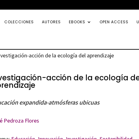
COLECCIONES
AUTORES
EBOOKS
OPEN ACCESS
U
nvestigación-acción de la ecología del aprendizaje
vestigación-acción de la ecología de
rendizaje
cación expandida-atmósferas ubicuas
é Pedroza Flores
ema:
Educación
,
Innovación
,
Investigación
,
Sostenibilidad