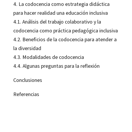
4. La codocencia como estrategia didáctica
para hacer realidad una educación inclusiva
4.1. Análisis del trabajo colaborativo y la
codocencia como práctica pedagógica inclusiva
4.2. Beneficios de la codocencia para atender a
la diversidad
4.3. Modalidades de codocencia
4.4. Algunas preguntas para la reflexión
Conclusiones
Referencias
Juan José Leiva Olivencia, Lucía María Parody García, María Jesús Santos Villalba, María José Alcalá del Olmo Fernández
9788410282902
09663-1