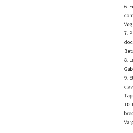
6. 
con
Veg
7. P
doc
Bet
8. 
Gab
9. 
clav
Tap
10. 
bre
Var