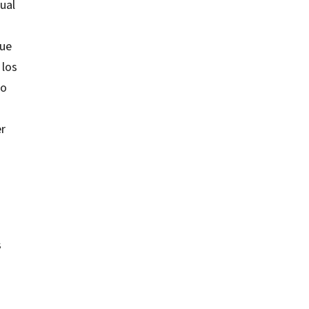
ual
que
 los
to
er
s