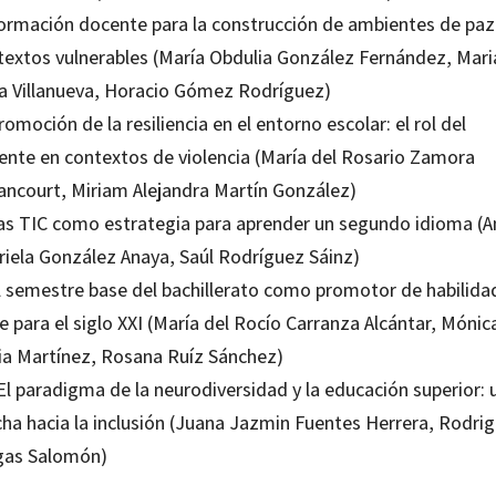
Formación docente para la construcción de ambientes de paz
textos vulnerables (María Obdulia González Fernández, Mar
a Villanueva, Horacio Gómez Rodríguez)
romoción de la resiliencia en el entorno escolar: el rol del
ente en contextos de violencia (María del Rosario Zamora
ancourt, Miriam Alejandra Martín González)
Las TIC como estrategia para aprender un segundo idioma (A
riela González Anaya, Saúl Rodríguez Sáinz)
El semestre base del bachillerato como promotor de habilida
e para el siglo XXI (María del Rocío Carranza Alcántar, Mónic
ia Martínez, Rosana Ruíz Sánchez)
El paradigma de la neurodiversidad y la educación superior: 
cha hacia la inclusión (Juana Jazmin Fuentes Herrera, Rodri
gas Salomón)