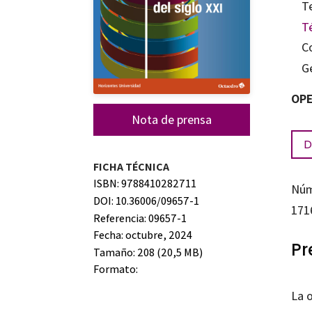
T
T
C
G
OPE
Nota de prensa
D
FICHA TÉCNICA
ISBN: 9788410282711
Núm
DOI: 10.36006/09657-1
171
Referencia: 09657-1
Fecha: octubre, 2024
Pr
Tamaño: 208 (20,5 MB)
Formato:
La 