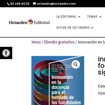
93 246 40 02
octaedro@octaedro.com
LA EDITORIAL
TEMAS
SITIOS DE OCTAEDRO
Inicio
/
Ebooks gratuitos
/ Innovación en 
Abrir barra de herramientas
In
fo
si
Coo
Gon