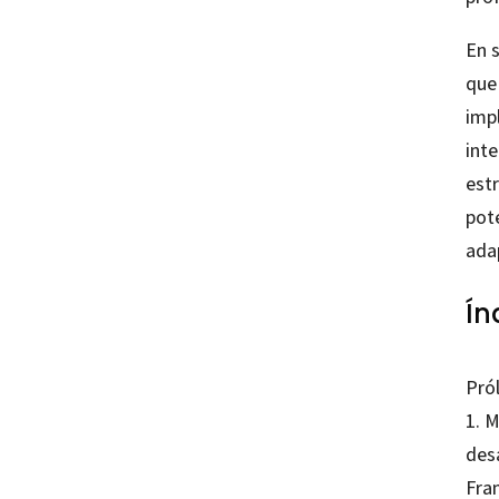
En 
que
imp
int
est
pot
adap
Ín
Pró
1. M
desa
Fra