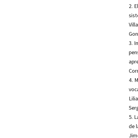
2. E
sis
Vil
Gon
3. 
pen
apr
Corn
4. 
voca
Lil
Serg
5. L
de 
Jim