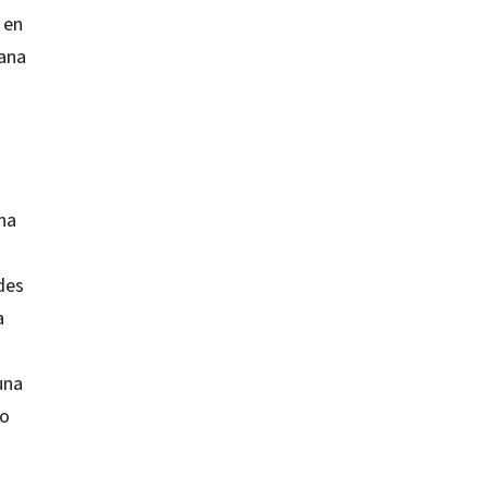
 en
iana
na
des
a
una
go