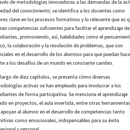
ravés de metodologías innovadoras a las demandas de la act
iedad del conocimiento; se identifica a los docentes como
res clave en los procesos formativos y lo relevante que es 
an competencias suficientes para facilitar el aprendizaje de
udiantes, promoviendo, así, habilidades como el pensamien
ico, la colaboración y la resolución de problemas, que son
nciales en el desarrollo de los alumnos para que puedan hac
nte a los desafíos de un mundo en constante cambio.
 largo de diez capítulos, se presenta cómo diversas
odologías activas se han empleado para involucrar a los
udiantes de forma participativa. Se menciona el aprendizaje
do en proyectos, el aula invertida, entre otras herramienta
 apoyan al alumno en el desarrollo de competencias tanto
nitivas como emocionales, indispensables para su éxito
esional y personal.