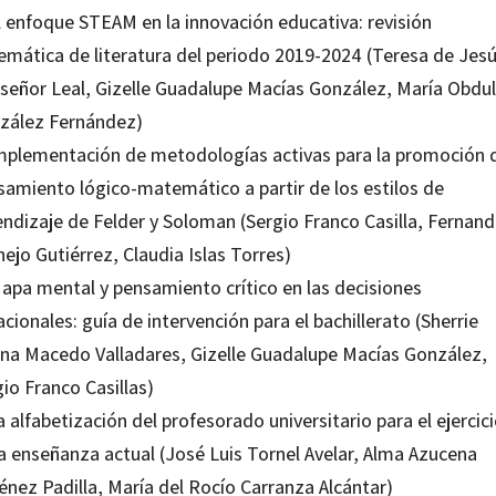
l enfoque STEAM en la innovación educativa: revisión
temática de literatura del periodo 2019-2024 (Teresa de Jes
laseñor Leal, Gizelle Guadalupe Macías González, María Obdul
zález Fernández)
Implementación de metodologías activas para la promoción 
samiento lógico-matemático a partir de los estilos de
endizaje de Felder y Soloman (Sergio Franco Casilla, Fernan
ejo Gutiérrez, Claudia Islas Torres)
Mapa mental y pensamiento crítico en las decisiones
cionales: guía de intervención para el bachillerato (Sherrie
iana Macedo Valladares, Gizelle Guadalupe Macías González,
io Franco Casillas)
a alfabetización del profesorado universitario para el ejercic
la enseñanza actual (José Luis Tornel Avelar, Alma Azucena
énez Padilla, María del Rocío Carranza Alcántar)