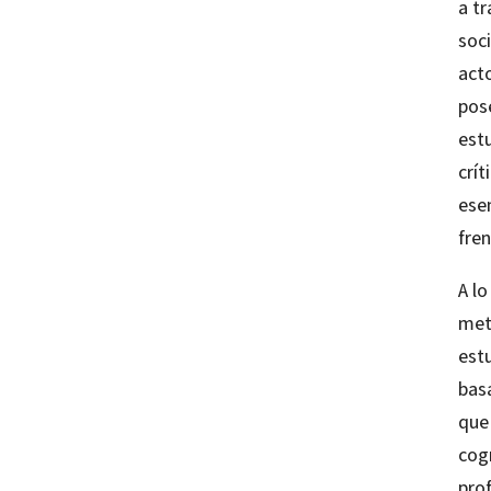
a t
soc
acto
pose
est
crít
ese
fre
A lo
met
est
basa
que
cog
prof