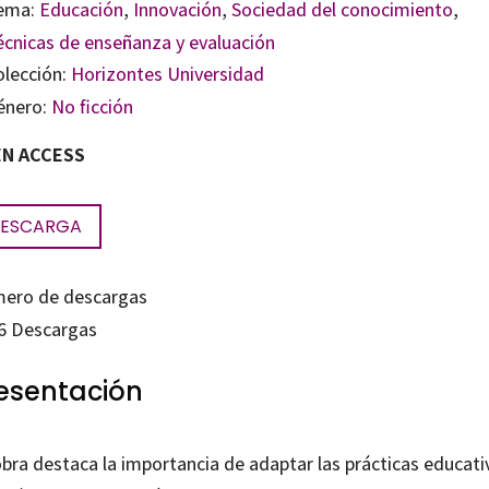
ema:
Educación
,
Innovación
,
Sociedad del conocimiento
,
écnicas de enseñanza y evaluación
olección:
Horizontes Universidad
énero:
No ficción
N ACCESS
ESCARGA
ero de descargas
6
Descargas
esentación
obra destaca la importancia de adaptar las prácticas educati