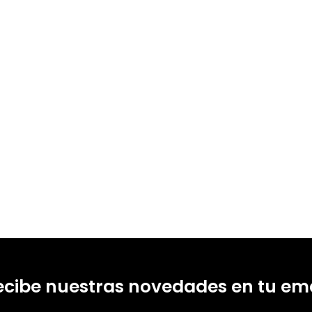
s Torres, María del Rocío Carranza Alcántar, María Obdulia González Fernández
2711
ecibe nuestras novedades en tu ema