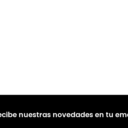
o Martínez-Arboleda, Genaro Zavala Enríquez, María Soledad Ramírez-Montoya, Miguel Ángel Mo
do
10282919
10282926
-0
-1
ecibe nuestras novedades en tu ema