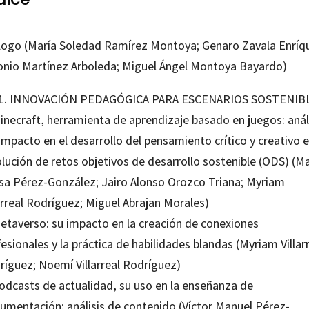
logo (María Soledad Ramírez Montoya; Genaro Zavala Enríq
onio Martínez Arboleda; Miguel Ángel Montoya Bayardo)
 1. INNOVACIÓN PEDAGÓGICA PARA ESCENARIOS SOSTENIB
inecraft, herramienta de aprendizaje basado en juegos: anál
impacto en el desarrollo del pensamiento crítico y creativo e
lución de retos objetivos de desarrollo sostenible (ODS) (Ma
ísa Pérez-González; Jairo Alonso Orozco Triana; Myriam
arreal Rodríguez; Miguel Abrajan Morales)
Metaverso: su impacto en la creación de conexiones
esionales y la práctica de habilidades blandas (Myriam Villar
ríguez; Noemí Villarreal Rodríguez)
Podcasts de actualidad, su uso en la enseñanza de
umentación: análisis de contenido (Víctor Manuel Pérez-