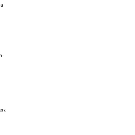
ta
L
a-
era