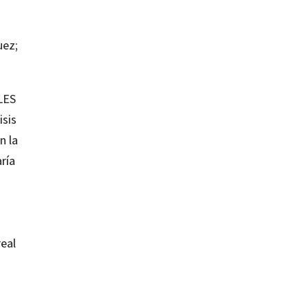
uez;
LES
isis
n la
ría
real