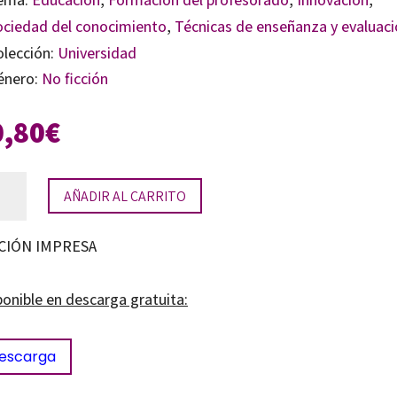
ociedad del conocimiento
,
Técnicas de enseñanza y evaluac
olección:
Universidad
énero:
No ficción
0,80
€
izontes
AÑADIR AL CARRITO
CIÓN IMPRESA
endizaje
culado
ponible en descarga gratuita:
escarga
rrollo
enible