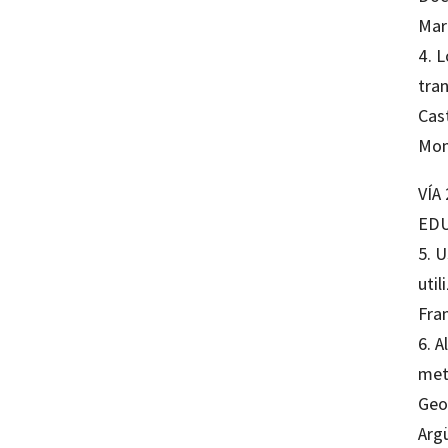
Mar
4. 
tra
Cas
Mon
VÍA
EDU
5. U
util
Fra
6. 
met
Geo
Argü