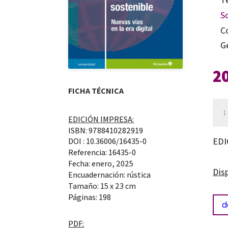
S
C
G
2
FICHA TÉCNICA
Hor
EDICIÓN IMPRESA:
en
ISBN: 9788410282919
el
EDI
DOI : 10.36006/16435-0
apr
Referencia: 16435-0
Fecha: enero, 2025
vin
Dis
Encuadernación: rústica
con
Tamaño: 15 x 23 cm
el
Páginas: 198
d
desa
PDF:
sost