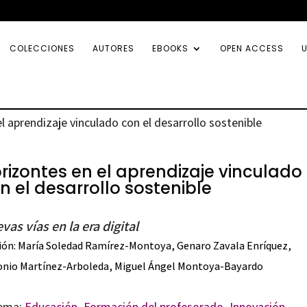
COLECCIONES
AUTORES
EBOOKS
OPEN ACCESS
U
l aprendizaje vinculado con el desarrollo sostenible
rizontes en el aprendizaje vinculado
n el desarrollo sostenible
vas vías en la era digital
ión:
María Soledad Ramírez-Montoya
,
Genaro Zavala Enríquez
,
onio Martínez-Arboleda
,
Miguel Ángel Montoya-Bayardo
ema:
Educación
,
Formación del profesorado
,
Innovación
,