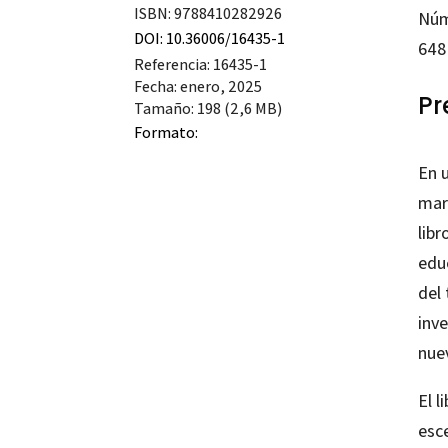
ISBN: 9788410282926
Núm
can
DOI: 10.36006/16435-1
648
Referencia: 16435-1
Fecha: enero, 2025
Pr
Tamaño: 198 (2,6 MB)
Formato:
En 
mar
libr
edu
del
inv
nuev
El l
esce