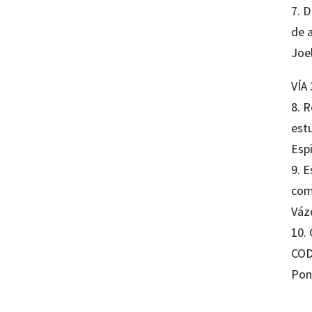
7. 
de 
Joe
VÍA
8. 
estu
Esp
9. E
com
Váz
10. 
COD
Pon