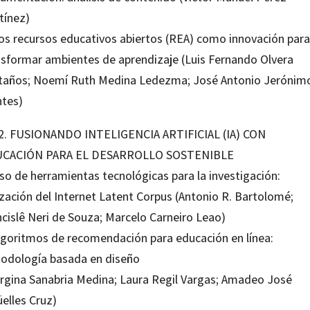
tínez)
Los recursos educativos abiertos (REA) como innovación para
nsformar ambientes de aprendizaje (Luis Fernando Olvera
taños; Noemí Ruth Medina Ledezma; José Antonio Jerónim
tes)
 2. FUSIONANDO INTELIGENCIA ARTIFICIAL (IA) CON
CACIÓN PARA EL DESARROLLO SOSTENIBLE
so de herramientas tecnológicas para la investigación:
ización del Internet Latent Corpus (Antonio R. Bartolomé;
ncislê Neri de Souza; Marcelo Carneiro Leao)
Algoritmos de recomendación para educación en línea:
odología basada en diseño
rgina Sanabria Medina; Laura Regil Vargas; Amadeo José
elles Cruz)