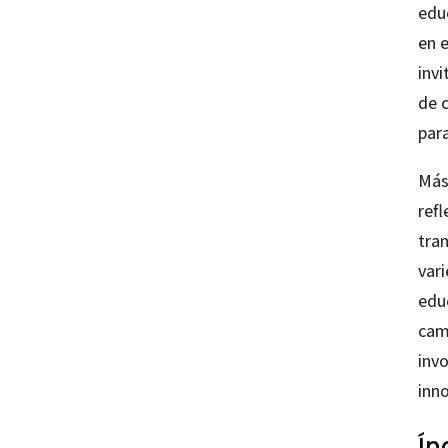
educ
en e
inv
de 
para
Más
refl
tra
var
edu
cam
inv
inn
Ín