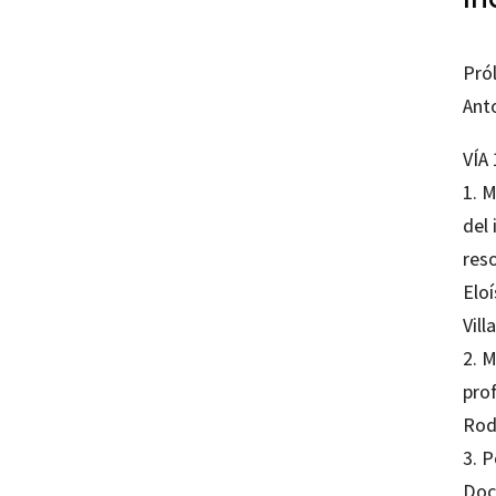
Pró
Ant
VÍA
1. M
del 
reso
Elo
Vill
2. 
prof
Rod
3. 
Doc