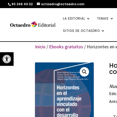
93 246 40 02
octaedro@octaedro.com
LA EDITORIAL
TEMAS
SITIOS DE OCTAEDRO
Inicio
/
Ebooks gratuitos
/ Horizontes en e
Abrir barra de herramientas
Ho
co
Nue
Edic
Ant
T