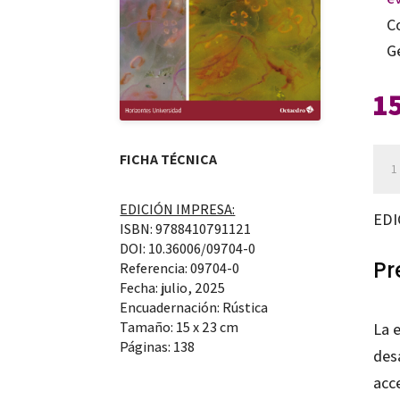
C
G
1
Fami
FICHA TÉCNICA
y
edu
EDICIÓN IMPRESA:
EDI
ISBN: 9788410791121
afec
DOI: 10.36006/09704-0
sex
Pr
Referencia: 09704-0
Fecha: julio, 2025
can
Encuadernación: Rústica
Tamaño: 15 x 23 cm
La e
Páginas: 138
des
acce