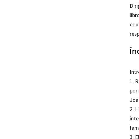
Diri
libr
edu
res
Ín
Int
1. 
porn
Joa
2. 
int
fami
3. E