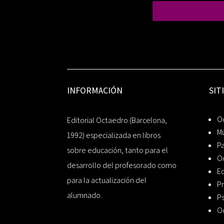
INFORMACIÓN
SIT
Oc
Editorial Octaedro (Barcelona,
Mú
1992) especializada en libros
P
sobre educación, tanto para el
O
desarrollo del profesorado como
Ed
para la actualización del
Pr
alumnado.
Ps
O