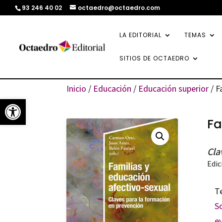
93 246 40 02
octaedro@octaedro.com
LA EDITORIAL
TEMAS
SITIOS DE OCTAEDRO
Inicio
/
Educación
/
Educación superior
/ F
Abrir barra de herramientas
Fa
Cla
Edic
T
S
e