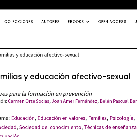
COLECCIONES
AUTORES
EBOOKS
OPEN ACCESS
U
amilias y educación afectivo-sexual
milias y educación afectivo-sexual
ves para la formación en prevención
ión:
Carmen Orte Socias
,
Joan Amer Fernández
,
Belén Pascual Bar
ema:
Educación
,
Educación en valores
,
Familias
,
Psicología
,
ociedad
,
Sociedad del conocimiento
,
Técnicas de enseñanza
valuación