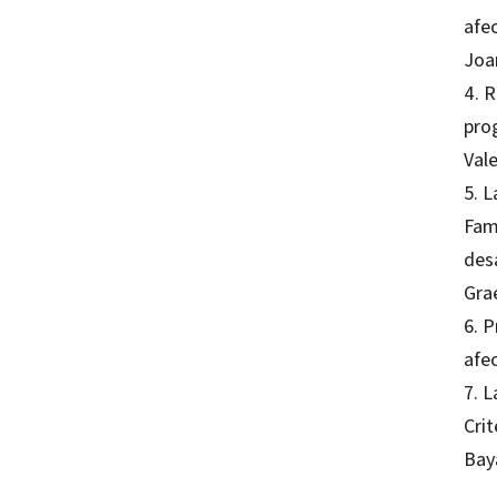
afe
Joa
4. R
pro
Vale
5. 
Fami
desa
Gra
6. P
afec
7. L
Cri
Bay