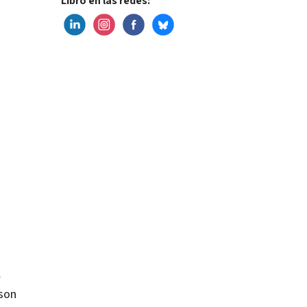
Libro en las redes:
l
 son