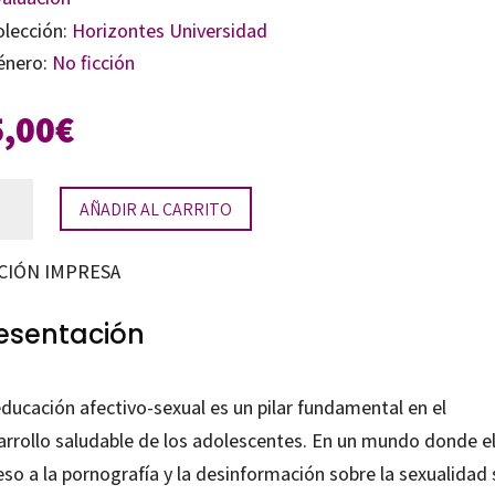
olección:
Horizontes Universidad
énero:
No ficción
5,00
€
lias
AÑADIR AL CARRITO
cación
CIÓN IMPRESA
tivo-
ual
esentación
tidad
ducación afectivo-sexual es un pilar fundamental en el
arrollo saludable de los adolescentes. En un mundo donde e
so a la pornografía y la desinformación sobre la sexualidad