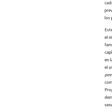
cad
pre
los 
Este
el i
fami
cap
en l
el 
pee
com
Pro
dem
sex