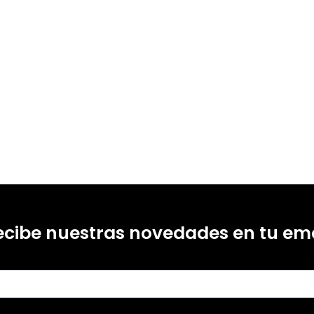
Pascual Barrio, Carmen Orte Socias, Joan Amer Fernández
10791121
0
ecibe nuestras novedades en tu ema