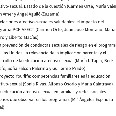
ctivo-sexual. Estado de la cuestión (Carmen Orte, María Vale
n Amer y Àngel Aguiló-Zuzama)
elaciones afectivo-sexuales saludables: el impacto del
grama PCF-AFECT (Carmen Orte, Juan José Montaño, María
ro y Liberto Macías)
La prevención de conductas sexuales de riesgo en el program
lias Unidas: la relevancia de la implicación parental y el
rrollo de la educación afectivo-sexual (María I. Tapia, Beck
efe, Sofia Falcon Palermo y Guillermo Prado)
royecto Yourlife: competencias familiares en la educación
tivo-sexual (Sonia Rivas, Alfonso Osorio y María Calatrava)
a educación afectivo-sexual en familias y redes sociales.
terios que observar en los programas (M.ª Ángeles Espinosa
al)