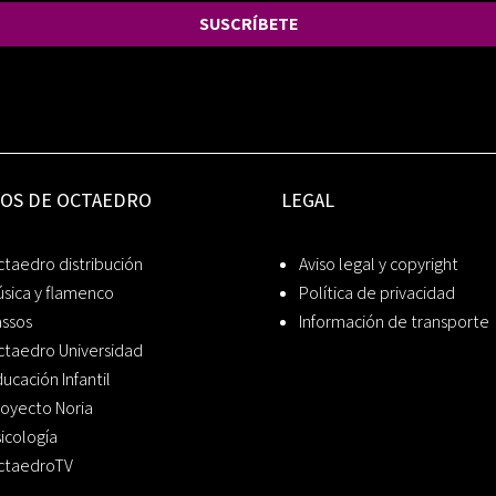
SUSCRÍBETE
IOS DE OCTAEDRO
LEGAL
taedro distribución
Aviso legal y copyright
sica y flamenco
Política de privacidad
assos
Información de transporte
ctaedro Universidad
ucación Infantil
oyecto Noria
icología
ctaedroTV