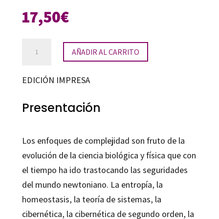
17,50
€
Epistemologías
AÑADIR AL CARRITO
de
la
EDICIÓN IMPRESA
complejidad
y
Presentación
educación
cantidad
Los enfoques de complejidad son fruto de la
evolución de la ciencia biológica y física que con
el tiempo ha ido trastocando las seguridades
del mundo newtoniano. La entropía, la
homeostasis, la teoría de sistemas, la
cibernética, la cibernética de segundo orden, la