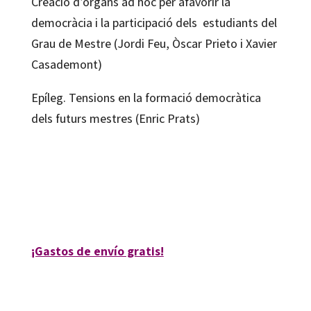
Creació d’òrgans ad hoc per afavorir la
democràcia i la participació dels estudiants del
Grau de Mestre (Jordi Feu, Òscar Prieto i Xavier
Casademont)
Epíleg. Tensions en la formació democràtica
dels futurs mestres (Enric Prats)
Jordi Feu i Gelis; Xavier Besalú
9788417667337
80182-0
¡Gastos de envío gratis!