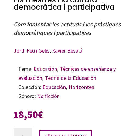
democràtica i participativa
Com fomentar les actituds i les pràctiques
democràtiques i participatives
Jordi Feu i Gelis
,
Xavier Besalú
Tema:
Educación
,
Técnicas de enseñanza y
evaluación
,
Teoría de la Educación
Colección:
Educación
,
Horizontes
Género:
No ficción
18,50
€
Els