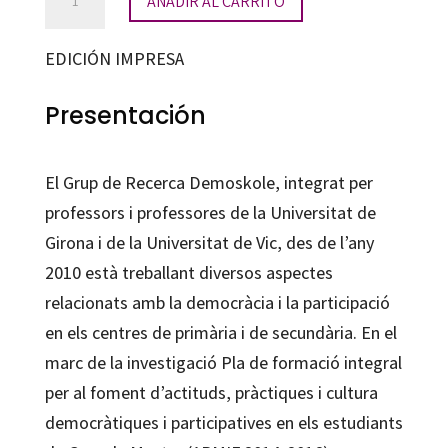
AÑADIR AL CARRITO
mestres
i
EDICIÓN IMPRESA
la
cultura
Presentación
democràtica
i
El Grup de Recerca Demoskole, integrat per
participativa
professors i professores de la Universitat de
cantidad
Girona i de la Universitat de Vic, des de l’any
2010 està treballant diversos aspectes
relacionats amb la democràcia i la participació
en els centres de primària i de secundària. En el
marc de la investigació Pla de formació integral
per al foment d’actituds, pràctiques i cultura
democràtiques i participatives en els estudiants