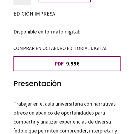
uso
de
EDICIÓN IMPRESA
las
narrativas
Disponible en formato digital:
en
la
COMPRAR EN OCTAEDRO EDITORIAL DIGITAL
enseñanza
PDF
9.99€
universitaria
cantidad
Presentación
Trabajar en el aula universitaria con narrativas
ofrece un abanico de oportunidades para
compartir y analizar experiencias de diversa
índole que permiten comprender, interpretar y