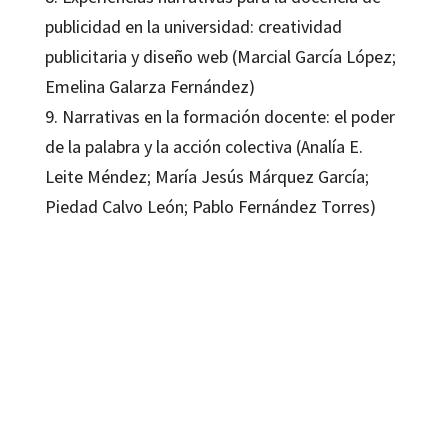
publicidad en la universidad: creatividad
publicitaria y diseño web (Marcial García López;
Emelina Galarza Fernández)
9. Narrativas en la formación docente: el poder
de la palabra y la acción colectiva (Analía E.
Leite Méndez; María Jesús Márquez García;
Piedad Calvo León; Pablo Fernández Torres)
Blas González Alba; Pablo Cortés González
9788418615160
9788418083617
16216-0