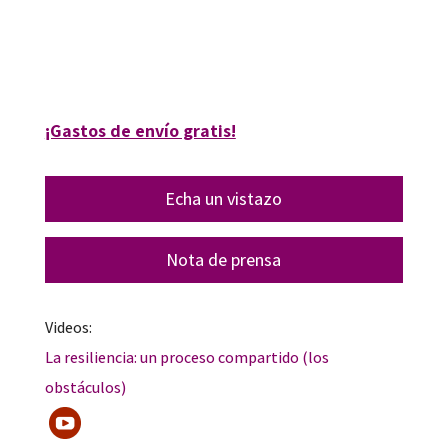
Cristóbal Ruiz Román; Jesús Juárez Pérez-Cea; Patxi Velasco Fano
9788412036664
70057-0
¡Gastos de envío gratis!
Echa un vistazo
Nota de prensa
Videos:
La resiliencia: un proceso compartido (los
obstáculos)