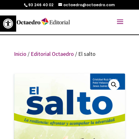
93 246 40 02
octaedro@octaedro.com
Abrir barra de herramientas
Inicio
/
Editorial Octaedro
/ El salto