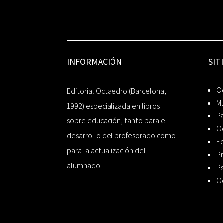
INFORMACIÓN
SIT
Oc
Editorial Octaedro (Barcelona,
Mú
1992) especializada en libros
P
sobre educación, tanto para el
O
desarrollo del profesorado como
Ed
para la actualización del
Pr
alumnado.
Ps
O