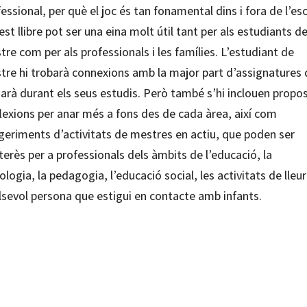
essional, per què el joc és tan fonamental dins i fora de l’esc
st llibre pot ser una eina molt útil tant per als estudiants d
re com per als professionals i les famílies. L’estudiant de
tre hi trobarà connexions amb la major part d’assignatures
sarà durant els seus estudis. Però també s’hi inclouen propo
flexions per anar més a fons des de cada àrea, així com
geriments d’activitats de mestres en actiu, que poden ser
terès per a professionals dels àmbits de l’educació, la
ologia, la pedagogia, l’educació social, les activitats de lleur
lsevol persona que estigui en contacte amb infants.
Edo; Montserrat Anton Rosera; Sílvia Blanch
99218373
99218380
-0