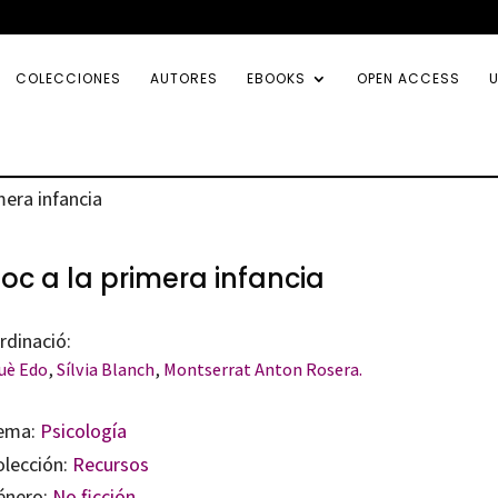
COLECCIONES
AUTORES
EBOOKS
OPEN ACCESS
U
imera infancia
 joc a la primera infancia
rdinació:
uè Edo
,
Sílvia Blanch
,
Montserrat Anton Rosera.
ema:
Psicología
olección:
Recursos
énero:
No ficción