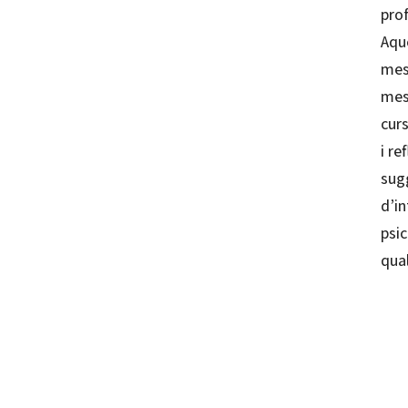
prof
Aque
mest
mes
cur
i re
sug
d’in
psic
qua
Mequè 
97884
97884
80155