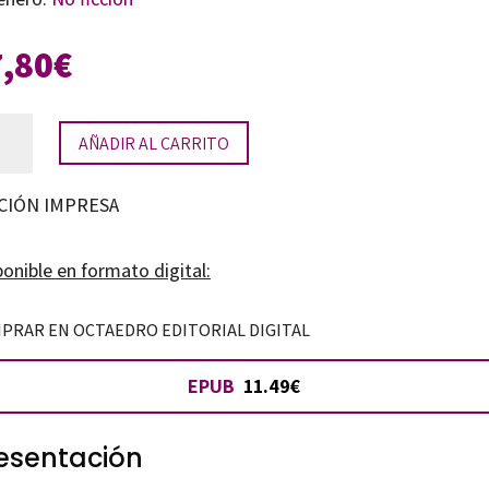
7,80
€
AÑADIR AL CARRITO
CIÓN IMPRESA
mera
onible en formato digital:
ncia
tidad
PRAR EN OCTAEDRO EDITORIAL DIGITAL
EPUB
11.49€
esentación