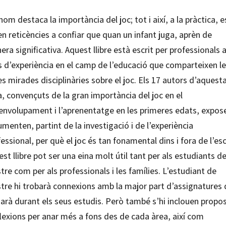
om destaca la importància del joc; tot i així, a la pràctica, e
n reticències a confiar que quan un infant juga, aprèn de
ra significativa. Aquest llibre està escrit per professionals
s d’experiència en el camp de l’educació que comparteixen l
s mirades disciplinàries sobre el joc. Els 17 autors d’aquest
, convençuts de la gran importància del joc en el
envolupament i l’aprenentatge en les primeres edats, expose
menten, partint de la investigació i de l’experiència
essional, per què el joc és tan fonamental dins i fora de l’esc
st llibre pot ser una eina molt útil tant per als estudiants d
re com per als professionals i les famílies. L’estudiant de
tre hi trobarà connexions amb la major part d’assignatures
sarà durant els seus estudis. Però també s’hi inclouen propo
flexions per anar més a fons des de cada àrea, així com