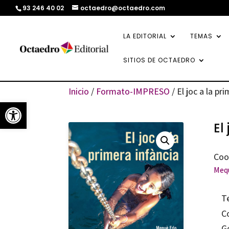
93 246 40 02
octaedro@octaedro.com
LA EDITORIAL
TEMAS
SITIOS DE OCTAEDRO
Inicio
/
Formato-IMPRESO
/ El joc a la pr
Abrir barra de herramientas
El
Coo
Meq
T
C
G