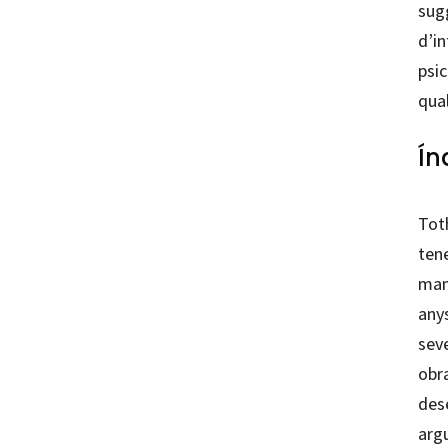
sug
d’in
psic
qua
Ín
Toth
tene
mane
any
seve
obra
des
argu