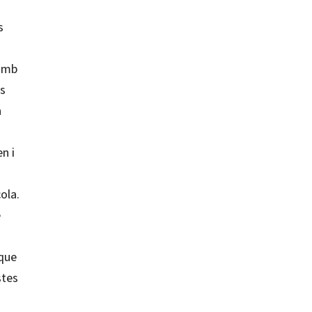
s
 amb
es
a
n i
ola.
e
 que
stes