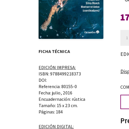
1
El
joc
a
FICHA TÉCNICA
EDI
la
EDICIÓN IMPRESA:
pri
Disp
ISBN: 9788499218373
infa
DOI:
can
Referencia: 80155-0
COM
Fecha: julio, 2016
Encuadernación: rústica
Tamaño: 15 x 23 cm.
Páginas: 184
Pr
EDICIÓN DIGITAL: