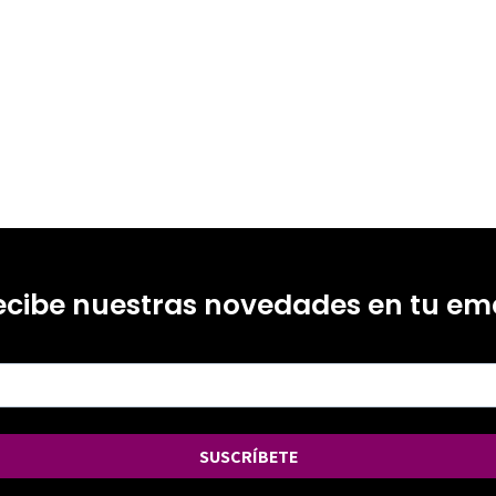
-4
ecibe nuestras novedades en tu ema
SUSCRÍBETE