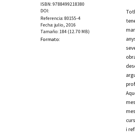
ISBN: 9788499218380
DOI:
Toth
Referencia: 80155-4
tene
Fecha: julio, 2016
mane
Tamaño: 184 (12.70 MB)
any
Formato:
seve
obra
des
argu
prof
Aque
mest
mes
cur
i re