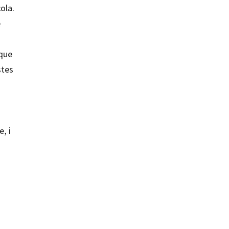
ola.
e
 que
stes
e, i