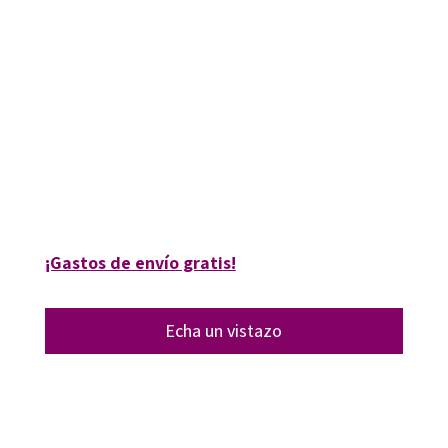
Marcelino Jiménez León
9788417219192
9788418615306
09063-0
09063-4
¡Gastos de envío gratis!
Echa un vistazo