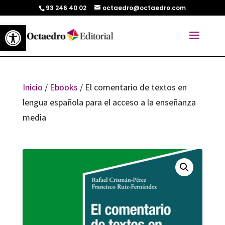
93 246 40 02
octaedro@octaedro.com
Abrir barra de herramientas
Inicio
/
Ebooks
/ El comentario de textos en
lengua española para el acceso a la enseñanza
media