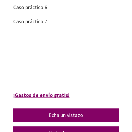
Caso práctico 6
Caso práctico 7
Francisco Ruiz-Fernández; Rafael Crismán-Pérez
9788418819162
16291-1
¡Gastos de envío gratis!
Echa un vistazo