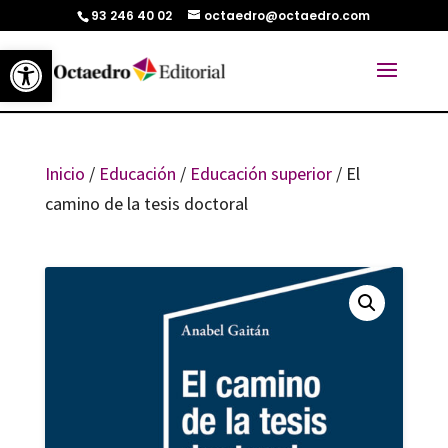
93 246 40 02
octaedro@octaedro.com
Abrir barra de herramientas
Inicio
/
Educación
/
Educación superior
/ El
camino de la tesis doctoral