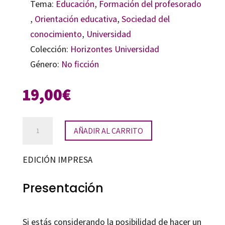
Tema:
Educación
,
Formación del profesorado
,
Orientación educativa
,
Sociedad del
conocimiento
,
Universidad
Colección:
Horizontes Universidad
Género:
No ficción
19,00
€
El
AÑADIR AL CARRITO
camino
de
EDICIÓN IMPRESA
la
tesis
Presentación
doctoral
cantidad
Si estás considerando la posibilidad de hacer un