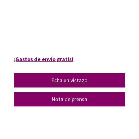
Álvaro Moro Inchaurtieta, Marta Ruiz-Narezo
9788410054035
9788410054042
09603-0
09603-1
¡Gastos de envío gratis!
Echa un vistazo
Nota de prensa