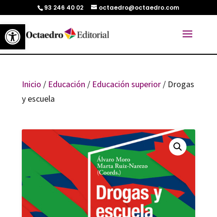
93 246 40 02
octaedro@octaedro.com
Abrir barra de herramientas
Inicio
/
Educación
/
Educación superior
/ Drogas
y escuela