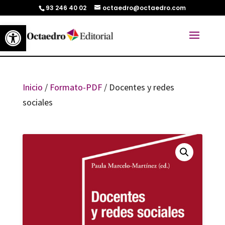
93 246 40 02
octaedro@octaedro.com
Abrir barra de herramientas
Inicio
/
Formato-PDF
/ Docentes y redes
sociales