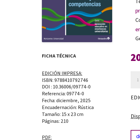
T
p
C
e
G
2
FICHA TÉCNICA
EDICIÓN IMPRESA:
Doc
ISBN: 9788410792746
univ
DOI : 10.36006/09774-0
Referencia: 09774-0
en
EDI
Fecha: diciembre, 2025
tra
Encuadernación: Rústica
can
Tamaño: 15 x 23 cm
Dis
Páginas: 210
d
PDF: