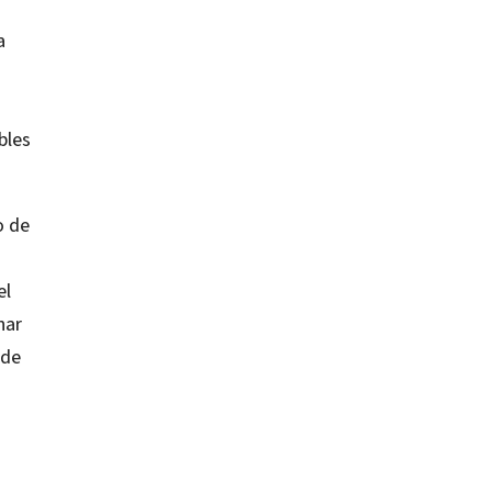
a
bles
o de
el
nar
 de