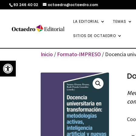
93 246 40 02
octaedro@octaedro.com
LA EDITORIAL
TEMAS
SITIOS DE OCTAEDRO
Inicio
/
Formato-IMPRESO
/ Docencia univ
Abrir barra de herramientas
Do
Met
com
Coo