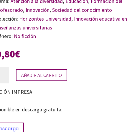
ema:
Atención a la diversidad
,
Educación
,
Formación del
rofesorado
,
Innovación
,
Sociedad del conocimiento
olección:
Horizontes Universidad
,
Innovación educativa en
nseñanzas universitarias
énero:
No ficción
0,80
€
encia
AÑADIR AL CARRITO
ersitaria
CIÓN IMPRESA
nsformación
tidad
ponible en descarga gratuita:
escarga