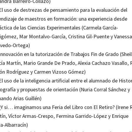
andra Barreiro-Collazo)
 El uso de destrezas de pensamiento para la evaluación del
endizaje de maestros en formación: una experiencia desde
áctica de las Ciencias Experimentales (Carmela García-
igómez, Mar Montalvo-García, Cristina Gil-Puente y Vanessa
vedo-Ortega)
Innovación en la tutorización de Trabajos Fin de Grado (Shei
cía Martín, Mario Grande De Prado, Alexia Cachazo Vasallo, 
ón Rodríguez y Carmen Vizoso Gómez)
El uso de la inteligencia artificial entre el alumnado de Histor
ografía y propuestas de orientación (Nuria Corral Sánchez y
ando Arias Guillén)
¿Y si… imaginamos una Feria del Libro con El Retiro? (Irene 
tín, Víctor Armas-Crespo, Fermina Garrido-López y Enrique
a-Albarracín)