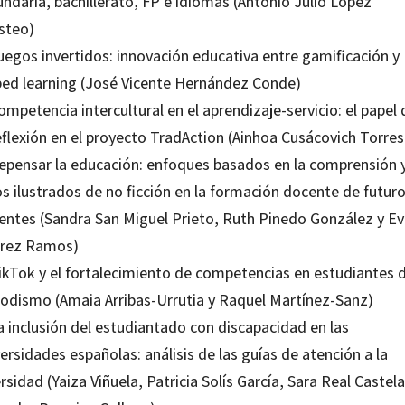
ndaria, bachillerato, FP e idiomas (Antonio Julio López
isteo)
uegos invertidos: innovación educativa entre gamificación y
pped learning (José Vicente Hernández Conde)
ompetencia intercultural en el aprendizaje-servicio: el papel 
eflexión en el proyecto TradAction (Ainhoa Cusácovich Torres
Repensar la educación: enfoques basados en la comprensión 
os ilustrados de no ficción en la formación docente de futur
entes (Sandra San Miguel Prieto, Ruth Pinedo González y E
arez Ramos)
TikTok y el fortalecimiento de competencias en estudiantes 
iodismo (Amaia Arribas-Urrutia y Raquel Martínez-Sanz)
a inclusión del estudiantado con discapacidad en las
ersidades españolas: análisis de las guías de atención a la
rsidad (Yaiza Viñuela, Patricia Solís García, Sara Real Castel