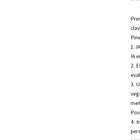
Pres
clav
Pin
1. I
IA e
2. E
eva
3. U
veg
met
Pov
4. I
per