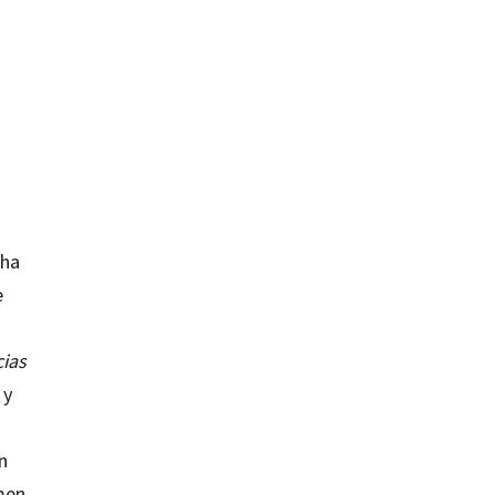
 ha
e
cias
 y
n
umen