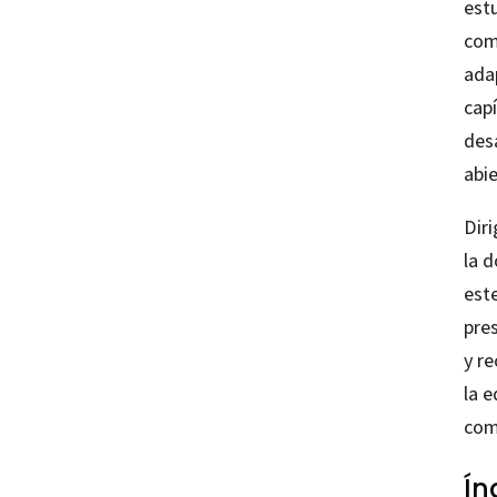
est
com
ada
cap
des
abie
Diri
la 
este
pres
y re
la 
com
Ín