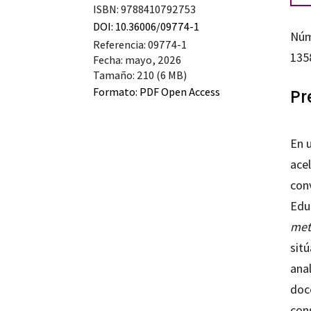
ISBN: 9788410792753
DOI: 10.36006/09774-1
Núm
Referencia: 09774-1
135
Fecha: mayo, 2026
Tamaño: 210 (6 MB)
Formato:
PDF Open Access
Pr
En 
ace
conv
Edu
meto
sit
ana
doc
cons