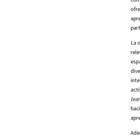
ofr
apr
par
La o
rel
esp
dive
inte
acti
lea
hac
apr
Ade