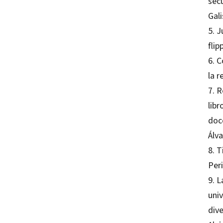
secu
Gal
5. J
fli
6. C
la r
7. 
libr
doc
Álv
8. 
Per
9. L
univ
dive