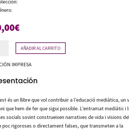
olección:
énero:
0,00
€
construint
AÑADIR AL CARRITO
ia
CIÓN IMPRESA
la
esentación
tidad
st és un llibre que vol contribuir a l’educació mediàtica, un v
i que hem de fer que sigui possible. L’entramat mediàtic i 
es socials sovint construeixen narratives de vida i visions de
 poc rigoroses o directament falses, que transmeten a la