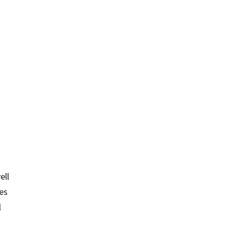
ell
les
l