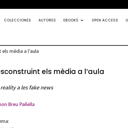
COLECCIONES
AUTORES
EBOOKS
OPEN ACCESS
U
 els mèdia a l’aula
sconstruint els mèdia a l’aula
 reality a les fake news
on Breu Pañella
ema: