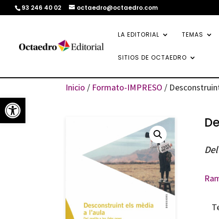
93 246 40 02
octaedro@octaedro.com
LA EDITORIAL
TEMAS
SITIOS DE OCTAEDRO
Inicio
/
Formato-IMPRESO
/ Desconstruint
Abrir barra de herramientas
De
Del
Ram
T