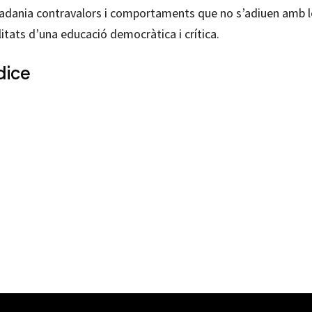
tadania contravalors i comportaments que no s’adiuen amb l
litats d’una educació democràtica i crítica.
dice
 Breu Pañella
12009651
0