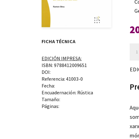
C
G
2
FICHA TÉCNICA
Des
els
EDICIÓN IMPRESA:
ISBN: 9788412009651
mèd
EDI
DOI:
a
Referencia: 41003-0
l’au
Pr
Fecha:
Encuadernación: Rústica
can
Tamaño:
Páginas:
Aque
somn
xarx
món