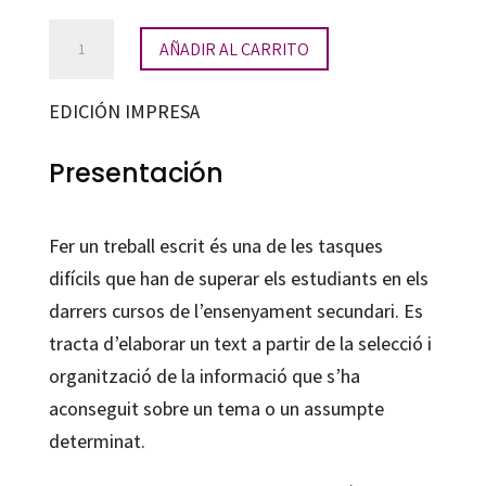
Com
AÑADIR AL CARRITO
fer
un
EDICIÓN IMPRESA
treball
escrit
Presentación
cantidad
Fer un treball escrit és una de les tasques
difícils que han de superar els estudiants en els
darrers cursos de l’ensenyament secundari. Es
tracta d’elaborar un text a partir de la selecció i
organització de la informació que s’ha
aconseguit sobre un tema o un assumpte
determinat.