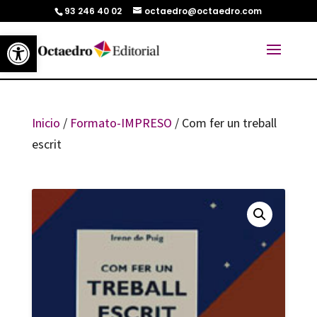
93 246 40 02
octaedro@octaedro.com
Abrir barra de herramientas
Inicio
/
Formato-IMPRESO
/ Com fer un treball
escrit