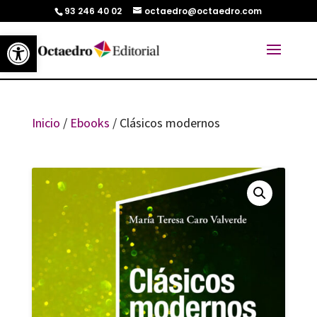
93 246 40 02
octaedro@octaedro.com
Abrir barra de herramientas
Inicio
/
Ebooks
/ Clásicos modernos