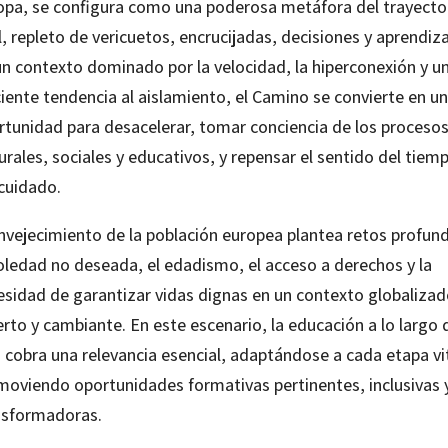
opa, se configura como una poderosa metáfora del trayecto
l, repleto de vericuetos, encrucijadas, decisiones y aprendiza
un contexto dominado por la velocidad, la hiperconexión y u
iente tendencia al aislamiento, el Camino se convierte en u
rtunidad para desacelerar, tomar conciencia de los proceso
urales, sociales y educativos, y repensar el sentido del tiem
 cuidado.
envejecimiento de la población europea plantea retos profun
soledad no deseada, el edadismo, el acceso a derechos y la
esidad de garantizar vidas dignas en un contexto globalizad
erto y cambiante. En este escenario, la educación a lo largo 
 cobra una relevancia esencial, adaptándose a cada etapa vit
moviendo oportunidades formativas pertinentes, inclusivas 
nsformadoras.