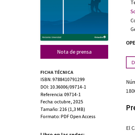
T
S
C
G
OPE
Nota de prensa
D
FICHA TÉCNICA
ISBN: 9788410791299
Núm
DOI: 10.36006/09714-1
180
Referencia: 09714-1
Fecha: octubre, 2025
Pr
Tamaño: 216 (1,3 MB)
Formato:
PDF Open Access
El 
Libro en las redes: