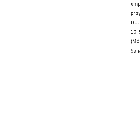
emp
pro
Doc
10.
(Mó
San
M. Esther Olv
978841079
09714-1