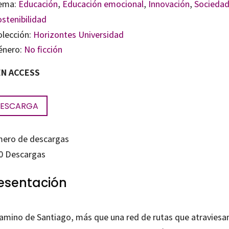
ema:
Educación
,
Educación emocional
,
Innovación
,
Socieda
ostenibilidad
olección:
Horizontes Universidad
énero:
No ficción
N ACCESS
ESCARGA
ero de descargas
0
Descargas
esentación
Camino de Santiago, más que una red de rutas que atraviesa