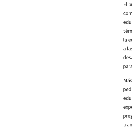
El 
com
edu
tér
la 
a l
desa
para
Más
ped
educ
expe
pre
tra