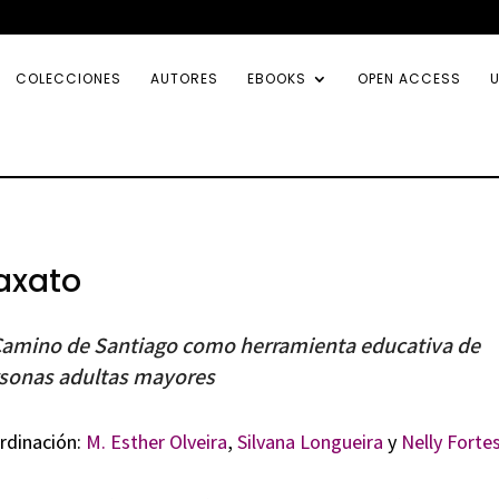
COLECCIONES
AUTORES
EBOOKS
OPEN ACCESS
U
axato
Camino de Santiago como herramienta educativa de
sonas adultas mayores
rdinación:
M. Esther Olveira
,
Silvana Longueira
y
Nelly Forte