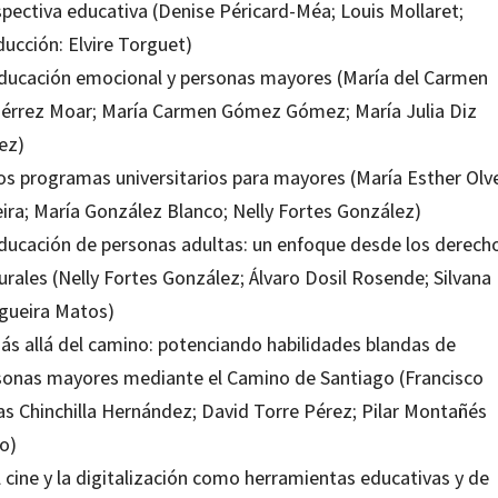
spectiva educativa (Denise Péricard-Méa; Louis Mollaret;
ducción: Elvire Torguet)
Educación emocional y personas mayores (María del Carmen
iérrez Moar; María Carmen Gómez Gómez; María Julia Diz
ez)
Los programas universitarios para mayores (María Esther Olv
eira; María González Blanco; Nelly Fortes González)
Educación de personas adultas: un enfoque desde los derech
urales (Nelly Fortes González; Álvaro Dosil Rosende; Silvana
gueira Matos)
Más allá del camino: potenciando habilidades blandas de
sonas mayores mediante el Camino de Santiago (Francisco
as Chinchilla Hernández; David Torre Pérez; Pilar Montañés
o)
l cine y la digitalización como herramientas educativas y de