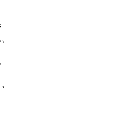
;
o y
o
 a