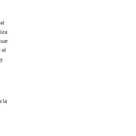
el
liza
tuar
 el
 y
e la