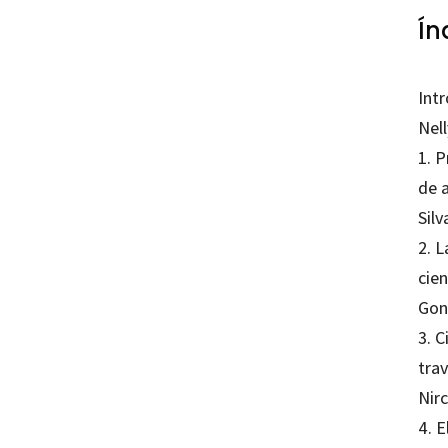
Ín
Intr
Nel
1. 
de a
Sil
2. 
cien
Gon
3. 
tra
Nirc
4. E