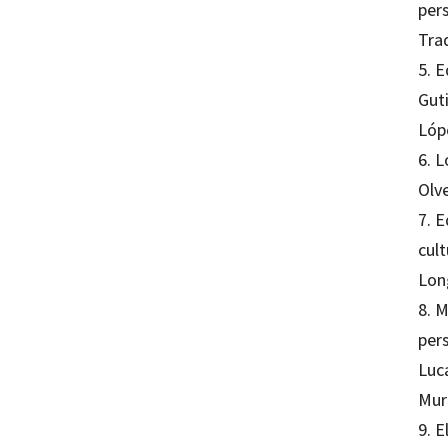
per
Tra
5. 
Gut
Lóp
6. 
Olv
7. 
cult
Lon
8. 
per
Luc
Mur
9. E