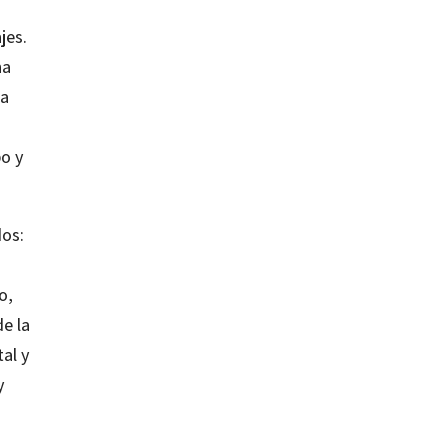
jes.
na
na
s
po y
dos:
o,
de la
al y
y