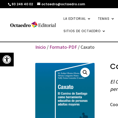
93 246 40 02
octaedro@octaedro.com
LA EDITORIAL
TEMAS
SITIOS DE OCTAEDRO
Inicio
/
Formato-PDF
/ Caxato
Abrir barra de herramientas
C
El 
per
Coo