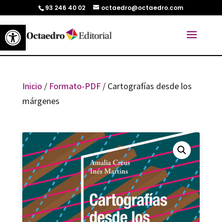
93 246 40 02
octaedro@octaedro.com
Abrir barra de herramientas
Inicio
/
Formato-PDF
/ Cartografías desde los
márgenes