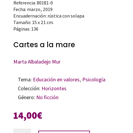
Referencia: 80181-0
Fecha: marzo, 2019
Encuadernación: rústica con solapa
Tamaño: 15 x 21 cm.
Páginas: 136
Cartes a la mare
Marta Albaladejo Mur
Tema:
Educación en valores
,
Psicología
Colección:
Horizontes
Género:
No ficción
14,00
€
Cartes