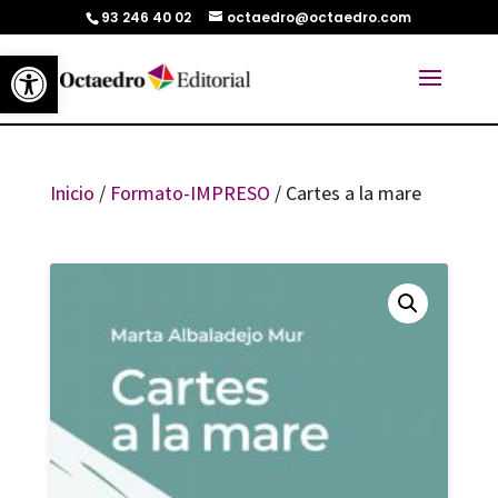
93 246 40 02
octaedro@octaedro.com
Abrir barra de herramientas
Inicio
/
Formato-IMPRESO
/ Cartes a la mare