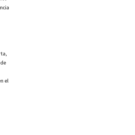
ncia
ta,
 de
n el