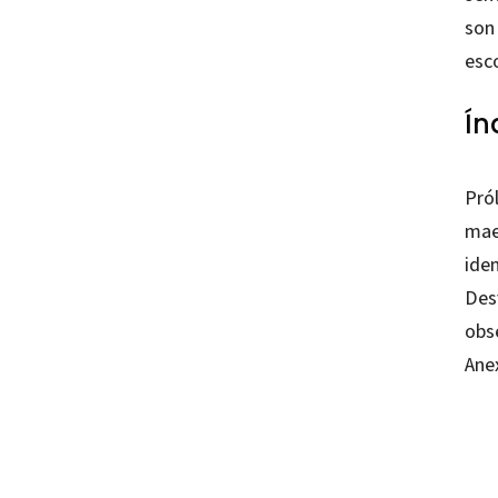
son
esco
Ín
Pró
maes
ide
Des
obs
Anex
Zulma
97884