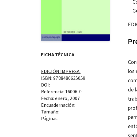
C
G
EDI
Pr
FICHA TÉCNICA
Con
los 
EDICIÓN IMPRESA:
ISBN: 9788480635059
com
DOI:
de 
Referencia: 16006-0
tra
Fecha: enero, 2007
Encuadernación:
pro
Tamaño:
perm
Páginas:
ento
sen