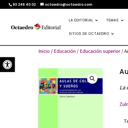
93 246 40 02
octaedro@octaedro.com
LA EDITORIAL
TEMAS
SITIOS DE OCTAEDRO
Inicio
/
Educación
/
Educación superior
/ A
Abrir barra de herramientas
Au
La 
Zul
T