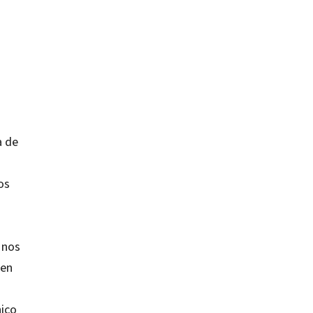
a de
os
 nos
 en
nico