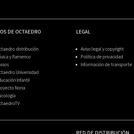
IOS DE OCTAEDRO
LEGAL
taedro distribución
Aviso legal y copyright
sica y flamenco
Política de privacidad
assos
Información de transporte
ctaedro Universidad
ucación Infantil
oyecto Noria
icología
ctaedroTV
RED DE DISTRIBUCIÓN