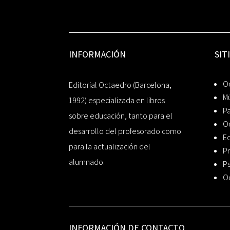
INFORMACIÓN
SIT
Oc
Editorial Octaedro (Barcelona,
Mú
1992) especializada en libros
P
sobre educación, tanto para el
O
desarrollo del profesorado como
Ed
para la actualización del
Pr
alumnado.
Ps
O
INFORMACIÓN DE CONTACTO