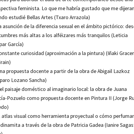
spectiva feminista. Lo que me habría gustado que me dijera
ndo estudié Bellas Artes (Txaro Arrazola)
a asunción de la diferencia sexual en el ámbito pictórico: de
cumbres más altas a los alféizares más tranquilos (Leticia
par García)
onstante curiosidad (aproximación a la pintura) (Iñaki Grace
rain)
na propuesta docente a partir de la obra de Abigail Lazkoz
paro Lozano Sancha)
el paisaje doméstico al imaginario local: la obra de Juana
cía-Pozuelo como propuesta docente en Pintura II (Jorge R
edo)
El atlas visual como herramienta proyectual o cómo perfuma
dinamita a través de la obra de Patricia Gadea (Ianire Sagas
z)