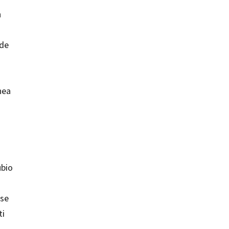
n
sde
nea
ubio
rse
ti