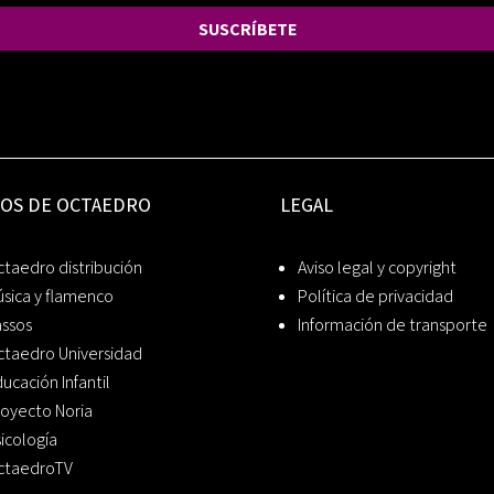
SUSCRÍBETE
IOS DE OCTAEDRO
LEGAL
taedro distribución
Aviso legal y copyright
sica y flamenco
Política de privacidad
assos
Información de transporte
ctaedro Universidad
ucación Infantil
oyecto Noria
icología
ctaedroTV