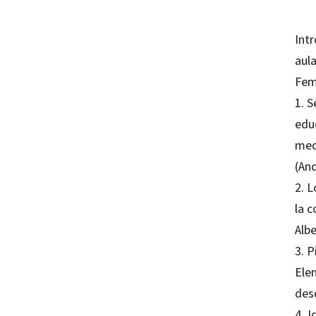
Intr
aula
Fem
1. S
edu
med
(And
2. 
la c
Alb
3. P
Ele
des
4. 