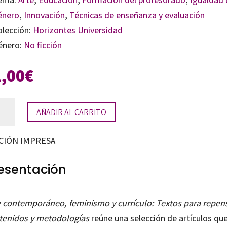
énero
,
Innovación
,
Técnicas de enseñanza y evaluación
olección:
Horizontes Universidad
énero:
No ficción
1,00
€
AÑADIR AL CARRITO
temporáneo,
inismo
CIÓN IMPRESA
ículo
esentación
tidad
e contemporáneo, feminismo y currículo: Textos para repen
tenidos y metodologías
reúne una selección de artículos qu