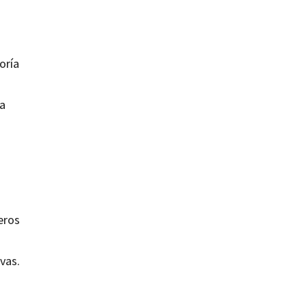
oría
la
eros
vas.