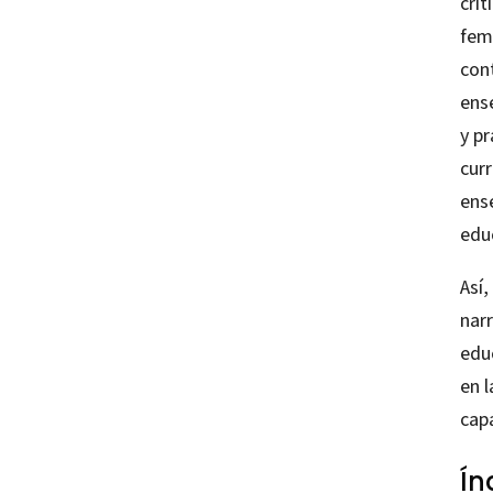
crí
fem
con
ens
y pr
curr
ense
edu
Así,
narr
edu
en 
capa
Ín