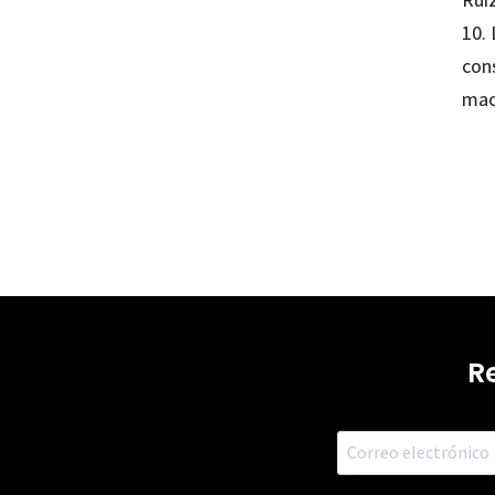
10. 
con
mac
R