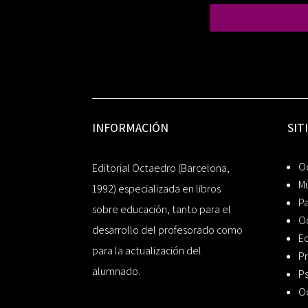
INFORMACIÓN
SIT
Oc
Editorial Octaedro (Barcelona,
Mú
1992) especializada en libros
P
sobre educación, tanto para el
O
desarrollo del profesorado como
Ed
para la actualización del
Pr
alumnado.
Ps
O