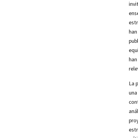
invi
ens
estr
han
publ
equi
han
rele
La 
una
con
anál
pro
estr