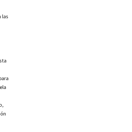
 las
sta
para
ela
o,
ión