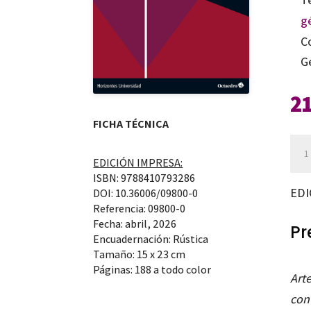
g
C
G
2
FICHA TÉCNICA
Arte
EDICIÓN IMPRESA:
con
ISBN: 9788410793286
fem
EDI
DOI: 10.36006/09800-0
y
Referencia: 09800-0
Fecha: abril, 2026
curr
Pr
Encuadernación: Rústica
can
Tamaño: 15 x 23 cm
Páginas: 188 a todo color
Art
con