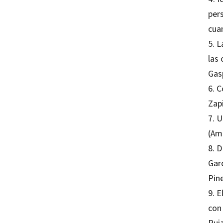
per
cua
5. L
las 
Gas
6. C
Zapi
7. U
(Am
8. D
Gar
Pin
9. 
con 
Rui