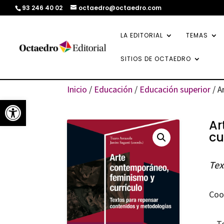
93 246 40 02
octaedro@octaedro.com
LA EDITORIAL
TEMAS
SITIOS DE OCTAEDRO
Inicio
/
Educación
/
Educación superior
/ A
Abrir barra de herramientas
Ar
cu
Tex
Coo
T