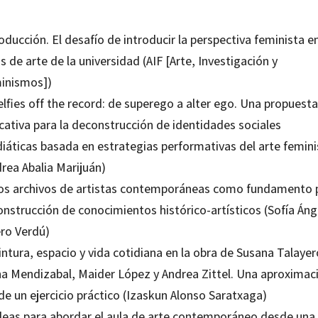
oducción. El desafío de introducir la perspectiva feminista en
s de arte de la universidad (AIF [Arte, Investigación y
inismos])
elfies off the record: de superego a alter ego. Una propuesta
cativa para la deconstrucción de identidades sociales
iáticas basada en estrategias performativas del arte femini
rea Abalia Marijuán)
Los archivos de artistas contemporáneas como fundamento 
onstrucción de conocimientos histórico-artísticos (Sofía Áng
ero Verdú)
intura, espacio y vida cotidiana en la obra de Susana Talayer
na Mendizabal, Maider López y Andrea Zittel. Una aproximac
de un ejercicio práctico (Izaskun Alonso Saratxaga)
Ideas para abordar el aula de arte contemporáneo desde una