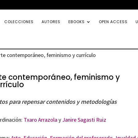
COLECCIONES
AUTORES
EBOOKS
OPEN ACCESS
U
rte contemporáneo, feminismo y currículo
te contemporáneo, feminismo y
rrículo
tos para repensar contenidos y metodologías
rdinación:
Txaro Arrazola
y
Janire Sagasti Ruiz
ema:
Arte
,
Educación
,
Formación del profesorado
,
Igualdad 