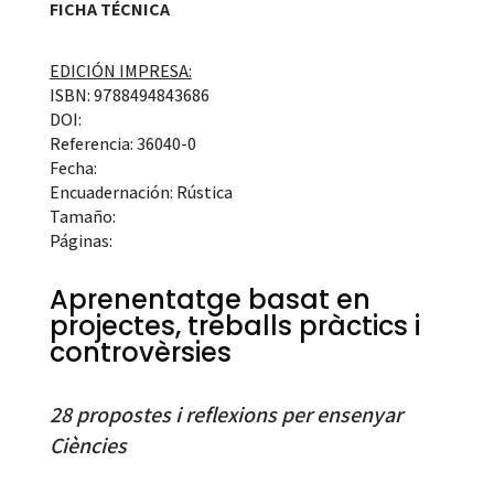
FICHA TÉCNICA
EDICIÓN IMPRESA:
ISBN: 9788494843686
DOI:
Referencia: 36040-0
Fecha:
Encuadernación: Rústica
Tamaño:
Páginas:
Aprenentatge basat en
projectes, treballs pràctics i
controvèrsies
28 propostes i reflexions per ensenyar
Ciències