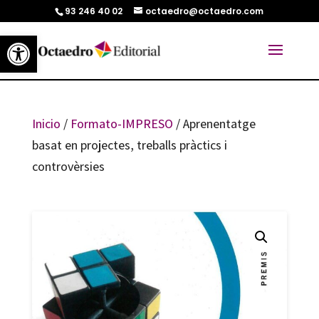
93 246 40 02
octaedro@octaedro.com
Abrir barra de herramientas
Inicio
/
Formato-IMPRESO
/ Aprenentatge
basat en projectes, treballs pràctics i
controvèrsies