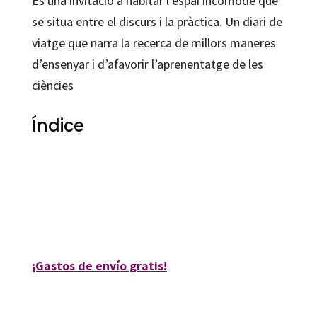
És una invitació a habitar l’espai incòmode que
controvèrsies
se situa entre el discurs i la pràctica. Un diari de
cantidad
viatge que narra la recerca de millors maneres
d’ensenyar i d’afavorir l’aprenentatge de les
ciències
Índice
Jordi Domènech Casal
9788494843686
36040-0
¡Gastos de envío gratis!