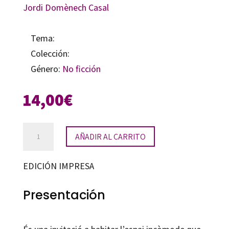
Jordi Domènech Casal
Tema:
Colección:
Género:
No ficción
14,00
€
Aprenentatge
AÑADIR AL CARRITO
basat
en
EDICIÓN IMPRESA
projectes,
treballs
Presentación
pràctics
i