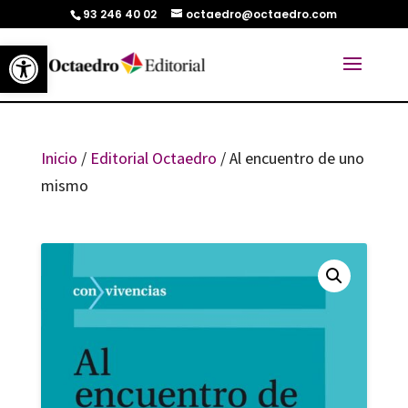
93 246 40 02
octaedro@octaedro.com
Abrir barra de herramientas
Inicio
/
Editorial Octaedro
/ Al encuentro de uno
mismo