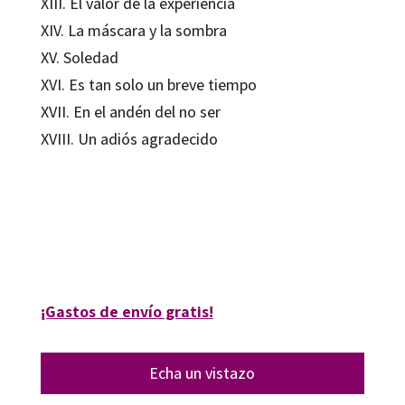
XIII. El valor de la experiencia
XIV. La máscara y la sombra
XV. Soledad
XVI. Es tan solo un breve tiempo
XVII. En el andén del no ser
XVIII. Un adiós agradecido
Jose Mª Asensio Aguilera
9788418819759
06061-0
¡Gastos de envío gratis!
Echa un vistazo