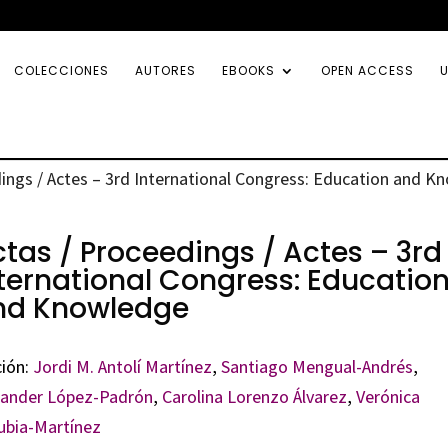
COLECCIONES
AUTORES
EBOOKS
OPEN ACCESS
U
dings / Actes – 3rd International Congress: Education and 
tas / Proceedings / Actes – 3rd
ternational Congress: Educatio
nd Knowledge
ción:
Jordi M. Antolí Martínez
,
Santiago Mengual-Andrés
,
xander López-Padrón
,
Carolina Lorenzo Álvarez
,
Verónica
ubia-Martínez