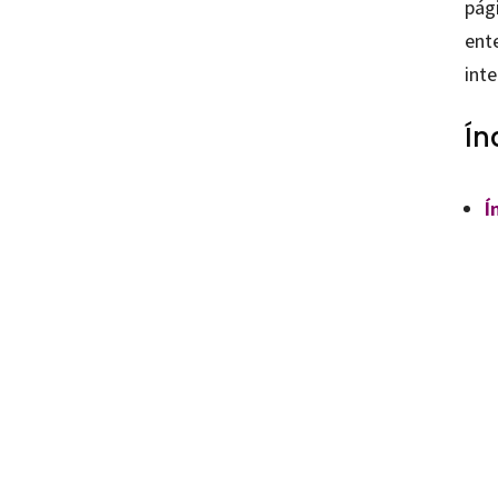
pág
ent
inte
Ín
Í
Alexander Ló
9788410282
90037-1