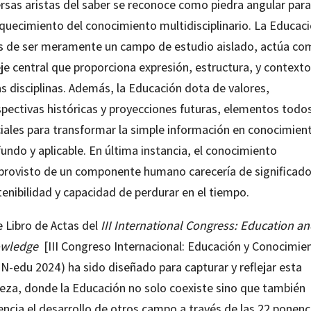
rsas aristas del saber se reconoce como piedra angular para
iquecimiento del conocimiento multidisciplinario. La Educaci
os de ser meramente un campo de estudio aislado, actúa c
je central que proporciona expresión, estructura, y contexto
s disciplinas. Además, la Educación dota de valores,
spectivas históricas y proyecciones futuras, elementos todo
ciales para transformar la simple información en conocimien
undo y aplicable. En última instancia, el conocimiento
provisto de un componente humano carecería de significado
enibilidad y capacidad de perdurar en el tiempo.
 Libro de Actas del
III International Congress: Education a
wledge
[III Congreso Internacional: Educación y Conocimie
N-edu 2024) ha sido diseñado para capturar y reflejar esta
ueza, donde la Educación no solo coexiste sino que también
encia el desarrollo de otros campo a través de las 22 ponenc