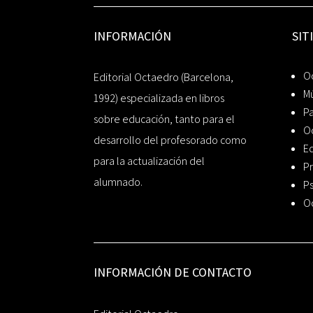
INFORMACIÓN
SIT
Oc
Editorial Octaedro (Barcelona,
Mú
1992) especializada en libros
P
sobre educación, tanto para el
O
desarrollo del profesorado como
Ed
para la actualización del
Pr
alumnado.
Ps
O
INFORMACIÓN DE CONTACTO