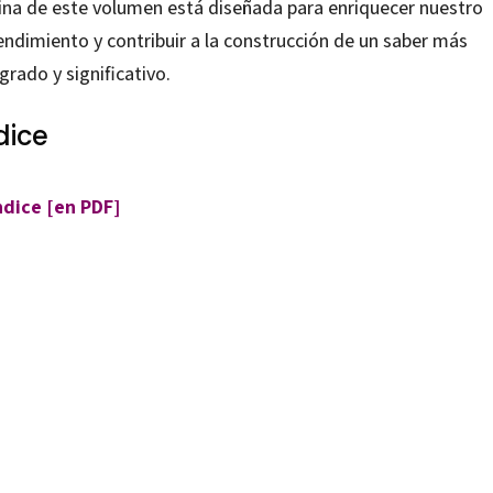
ina de este volumen está diseñada para enriquecer nuestro
endimiento y contribuir a la construcción de un saber más
grado y significativo.
dice
ndice [en PDF]
pez-Padrón, Carolina Lorenzo Álvarez, Jordi M. Antolí Martínez, Santiago Mengual-Andrés, Verónica Onrubia Martínez
322