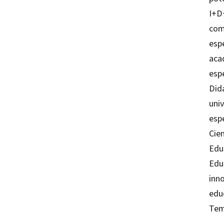
I+D+
com
esp
aca
espe
Didá
univ
espe
Cie
Educ
Edu
inn
educ
Tem