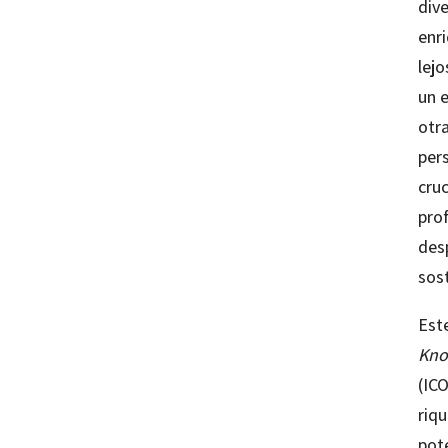
dive
enr
lej
un e
otra
per
cru
prof
des
sost
Este
Kno
(ICO
riq
pot