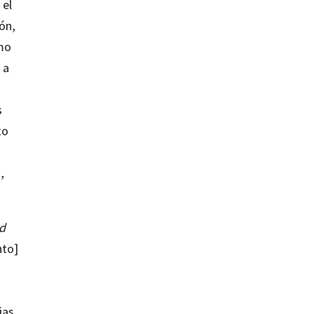
 el
ón,
omo
 a
s
to
,
nd
nto]
ias