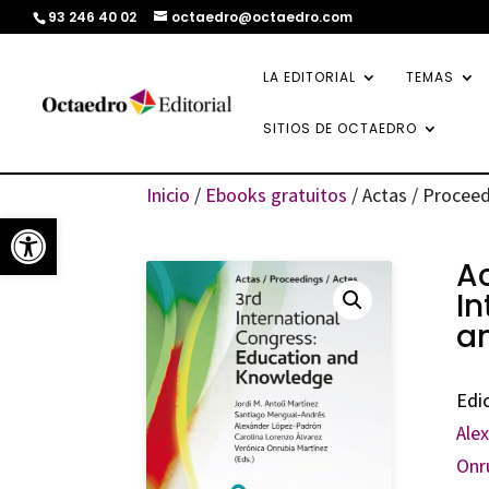
93 246 40 02
octaedro@octaedro.com
LA EDITORIAL
TEMAS
SITIOS DE OCTAEDRO
Inicio
/
Ebooks gratuitos
/ Actas / Procee
Abrir barra de herramientas
Ac
In
a
Edi
Ale
Onr