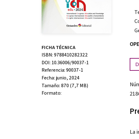
T
C
G
OPE
FICHA TÉCNICA
ISBN: 9788410282322
DOI: 10.36006/90037-1
D
Referencia: 90037-1
Fecha: junio, 2024
Núm
Tamaño: 870 (7,7 MB)
Formato:
218
Pr
La i