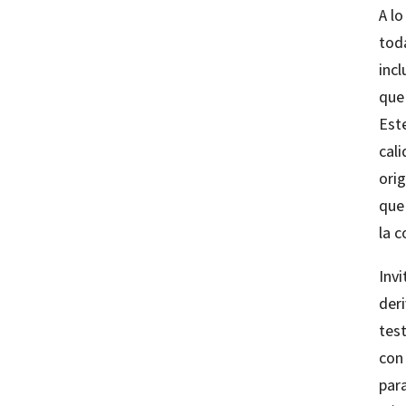
A lo
tod
incl
que 
Est
cali
orig
que
la 
Inv
der
tes
con
para