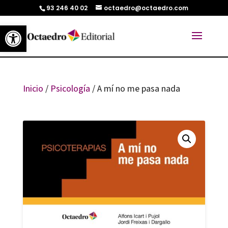
93 246 40 02
octaedro@octaedro.com
Abrir barra de herramientas
Inicio
/
Psicología
/ A mí no me pasa nada