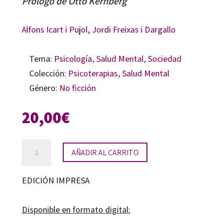
Prólogo de Otto Kernberg
Alfons Icart i Pujol
,
Jordi Freixas i Dargallo
Tema:
Psicología
,
Salud Mental
,
Sociedad
Colección:
Psicoterapias
,
Salud Mental
Género:
No ficción
20,00
€
A
AÑADIR AL CARRITO
mí
no
EDICIÓN IMPRESA
me
pasa
Disponible en formato digital: