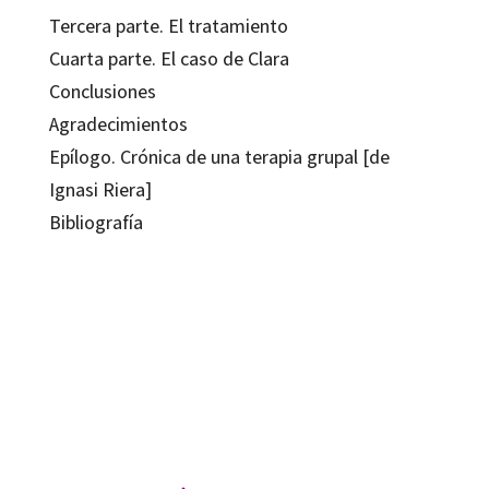
Tercera parte. El tratamiento
Cuarta parte. El caso de Clara
Conclusiones
Agradecimientos
Epílogo. Crónica de una terapia grupal [de
Ignasi Riera]
Bibliografía
Alfons Icart i Pujol; Jordi Freixas i Dargallo
9788418348587
9788418819223
08021-0
08021-4