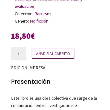
evaluación
Colección:
Recursos
Género:
No ficción
18,80
€
4+4
AÑADIR AL CARRITO
situaciones
de
EDICIÓN IMPRESA
aprendizaje
en
Presentación
Ciencias
cantidad
Este libro es una obra colectiva que surge de la
colaboración entre investigadoras e