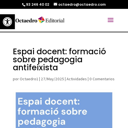
93 246 40 02
octaedro@octaedro.com
Abrir barra de herramientas
Espai docent: formació
sobre pedagogia
antifeixista
por
Octaedro1
|
27/May/2025
|
Actividades
|
0 Comentarios