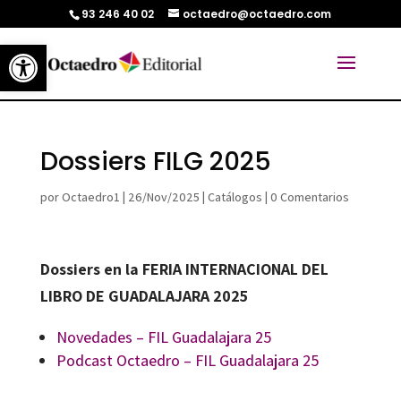
93 246 40 02
octaedro@octaedro.com
Abrir barra de herramientas
Dossiers FILG 2025
por
Octaedro1
|
26/Nov/2025
|
Catálogos
|
0 Comentarios
Dossiers en la FERIA INTERNACIONAL DEL
LIBRO DE GUADALAJARA 2025
Novedades – FIL Guadalajara 25
Podcast Octaedro – FIL Guadalajara 25