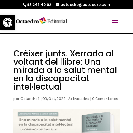
93 246 40 02
octaedro@octaedro.com
Abrir barra de herramientas
Créixer junts. Xerrada al
voltant del llibre: Una
mirada a la salut mental
en la discapacitat
intel·lectual
por
Octaedro1
|
03/Oct/2023
|
Actividades
|
0 Comentarios