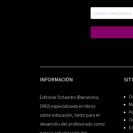
INFORMACIÓN
SIT
Oc
Editorial Octaedro (Barcelona,
Mú
1992) especializada en libros
P
sobre educación, tanto para el
O
desarrollo del profesorado como
Ed
para la actualización del