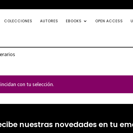
COLECCIONES
AUTORES
EBOOKS
OPEN ACCESS
U
terarios
ncidan con tu selección.
ecibe nuestras novedades en tu ema