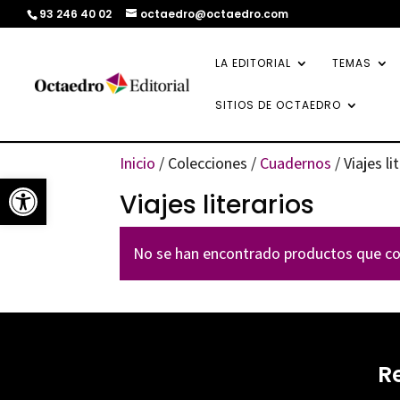
93 246 40 02
octaedro@octaedro.com
LA EDITORIAL
TEMAS
SITIOS DE OCTAEDRO
Inicio
/ Colecciones /
Cuadernos
/ Viajes li
Abrir barra de herramientas
Viajes literarios
No se han encontrado productos que coi
R