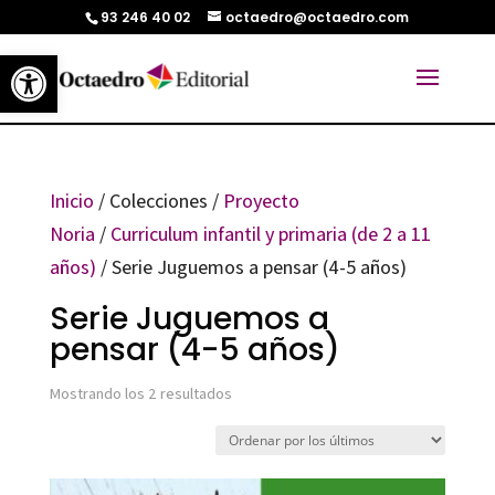
93 246 40 02
octaedro@octaedro.com
Abrir barra de herramientas
Inicio
/ Colecciones /
Proyecto
Noria
/
Curriculum infantil y primaria (de 2 a 11
años)
/ Serie Juguemos a pensar (4-5 años)
Serie Juguemos a
pensar (4-5 años)
Ordenado
Mostrando los 2 resultados
por
los
últimos