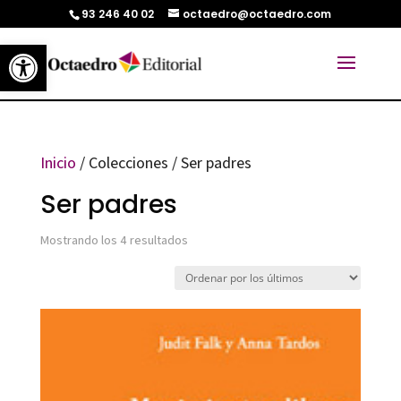
93 246 40 02
octaedro@octaedro.com
Abrir barra de herramientas
Inicio
/ Colecciones / Ser padres
Ser padres
Ordenado
Mostrando los 4 resultados
por
los
últimos