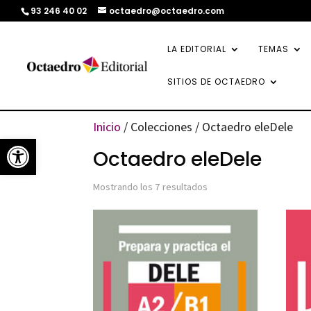
93 246 40 02
octaedro@octaedro.com
LA EDITORIAL
TEMAS
SITIOS DE OCTAEDRO
Inicio
/ Colecciones / Octaedro eleDele
Abrir barra de herramientas
Octaedro eleDele
Ordenado
Mostrando los 7 resultados
por
los
últimos