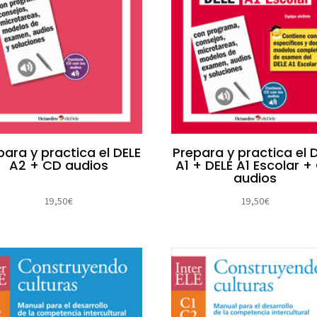
para y practica el DELE
Prepara y practica el 
A2 + CD audios
A1 + DELE A1 Escolar +
audios
19,50
€
19,50
€