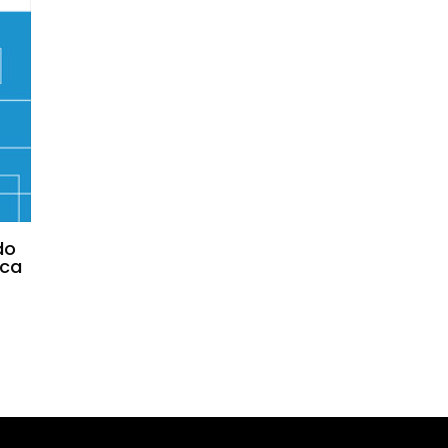
do
ica