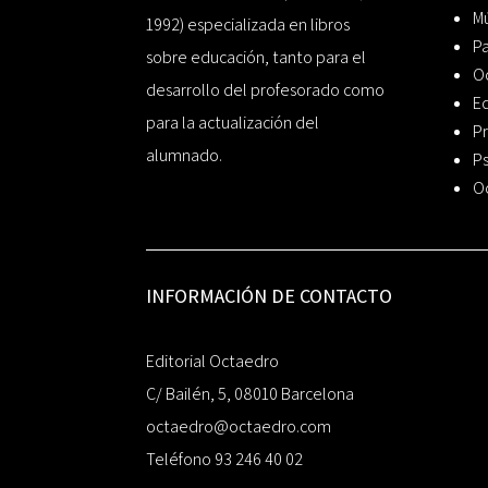
Mú
1992) especializada en libros
P
sobre educación, tanto para el
O
desarrollo del profesorado como
Ed
para la actualización del
Pr
alumnado.
Ps
O
INFORMACIÓN DE CONTACTO
Editorial Octaedro
C/ Bailén, 5, 08010 Barcelona
octaedro@octaedro.com
Teléfono 93 246 40 02