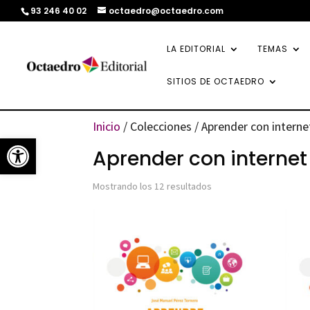
93 246 40 02
octaedro@octaedro.com
LA EDITORIAL
TEMAS
SITIOS DE OCTAEDRO
Inicio
/ Colecciones / Aprender con interne
Abrir barra de herramientas
Aprender con internet
Ordenado
Mostrando los 12 resultados
por
los
últimos