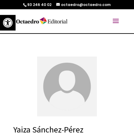
93 246 40 02
octaedro@octaedro.com
Abrir barra de herramientas
Yaiza Sánchez-Pérez