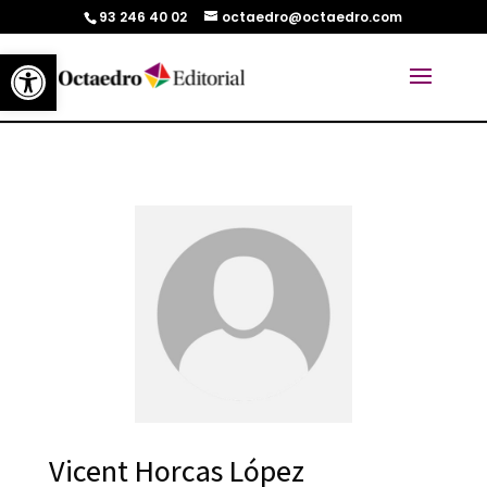
93 246 40 02
octaedro@octaedro.com
Abrir barra de herramientas
Vicent Horcas López