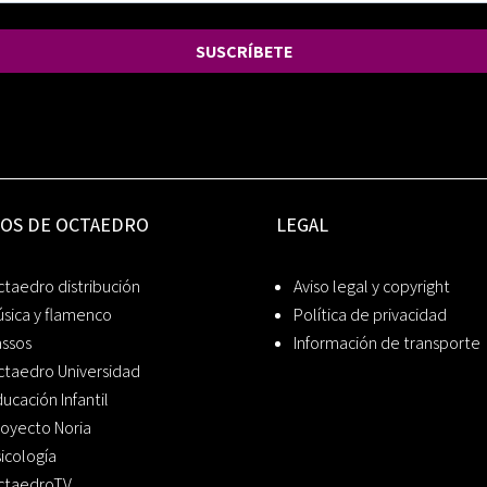
SUSCRÍBETE
IOS DE OCTAEDRO
LEGAL
taedro distribución
Aviso legal y copyright
sica y flamenco
Política de privacidad
assos
Información de transporte
ctaedro Universidad
ucación Infantil
oyecto Noria
icología
ctaedroTV