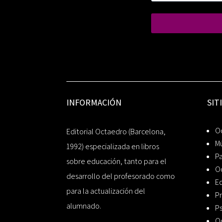
INFORMACIÓN
SIT
Oc
Editorial Octaedro (Barcelona,
Mú
1992) especializada en libros
P
sobre educación, tanto para el
O
desarrollo del profesorado como
Ed
para la actualización del
Pr
alumnado.
Ps
O