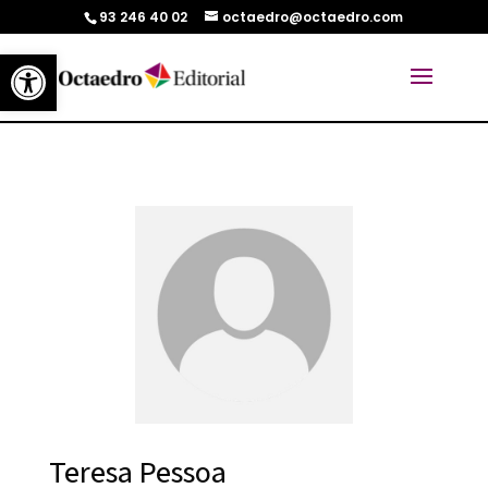
93 246 40 02
octaedro@octaedro.com
Abrir barra de herramientas
Teresa Pessoa