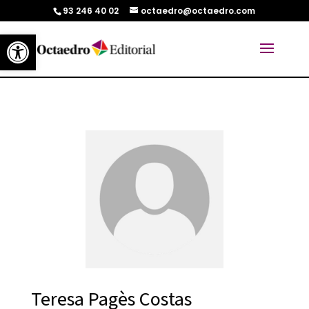
93 246 40 02
octaedro@octaedro.com
Abrir barra de herramientas
Teresa Pagès Costas